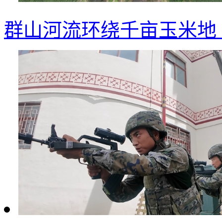
群山河流环绕千亩玉米地 