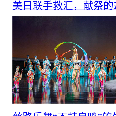
美日联手救汇，献祭的