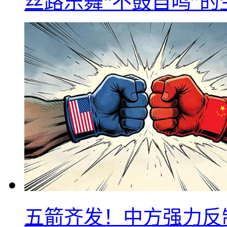
丝路乐舞“不鼓自鸣”
五箭齐发！中方强力反