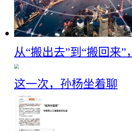
从“搬出去”到“搬回来
这一次，孙杨坐着聊