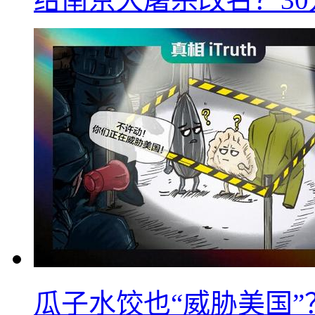
瓜子水饺也“威胁美国”