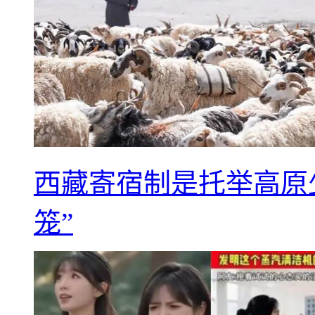
西藏寄宿制是托举高原
笼”