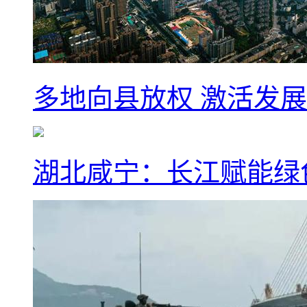
多地向县放权 激活发
湖北咸宁：长江赋能绿