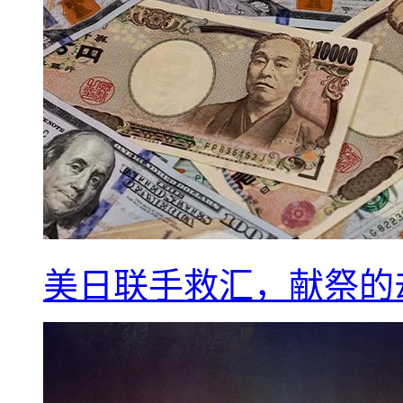
美日联手救汇，献祭的