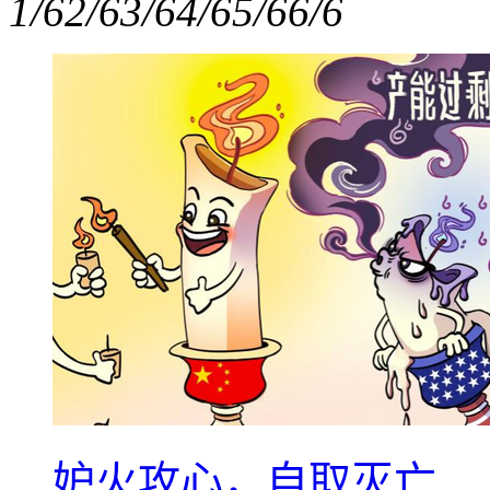
1/6
2/6
3/6
4/6
5/6
6/6
妒火攻心，自取灭亡