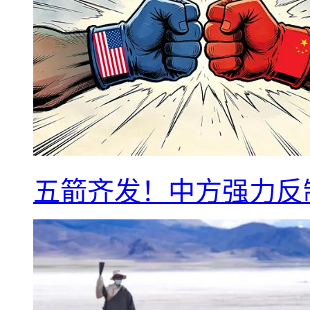
五箭齐发！中方强力反