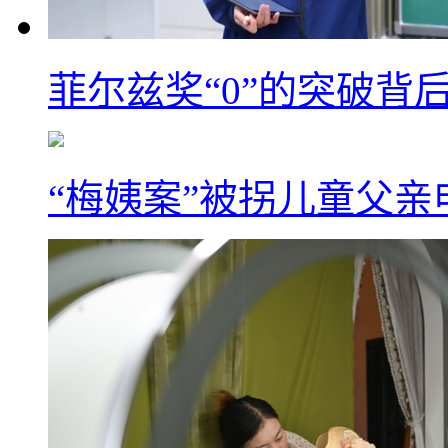
菲尔兹奖“0”的突破背
“梅姨案”被拐儿童父