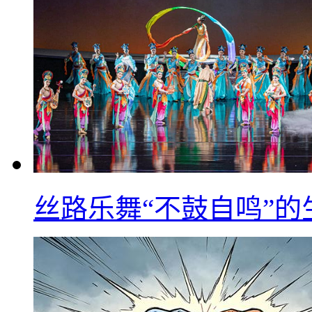
丝路乐舞“不鼓自鸣”