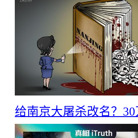
给南京大屠杀改名？3