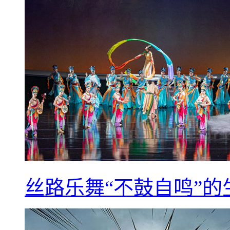
丝路乐舞“不鼓自鸣”