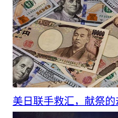
美日联手救汇，献祭的