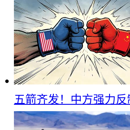
五箭齐发！中方强力反