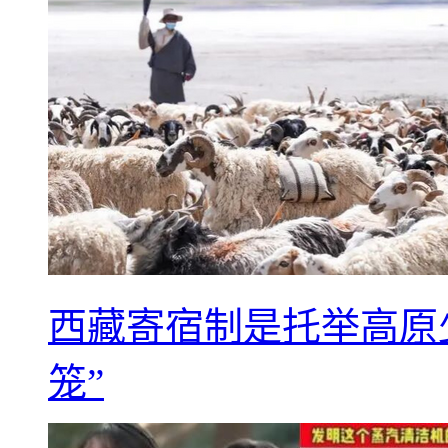
西藏寄宿制是托举高原
笼”