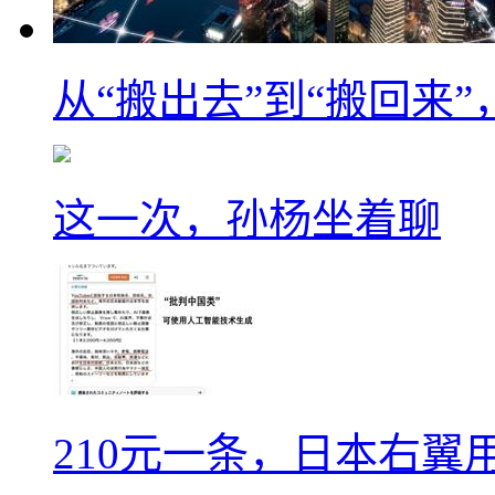
从“搬出去”到“搬回来
这一次，孙杨坐着聊
210元一条，日本右翼