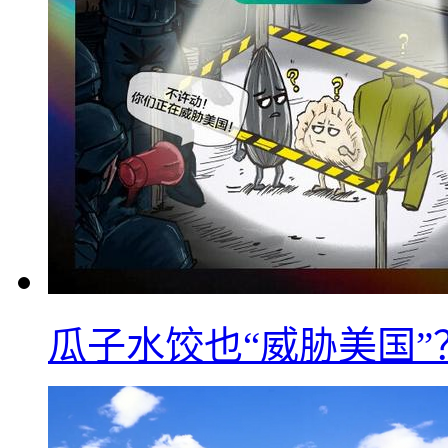
瓜子水饺也“威胁美国”