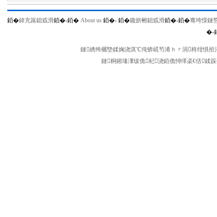
銆�
鍏充簬鎴戜滑
銆�-
銆�
About us
銆�-
銆�
鑱旂郴鎴戜滑
銆�-
銆�
骞垮憡鏈
�-
鏈綉绔欐墍鍒婅浇淇℃伅锛屼笉浠ｈ〃涓柊绀惧拰涓
鏈粡鎺堟潈绂佹杞浇銆佹憳缂栥€佸