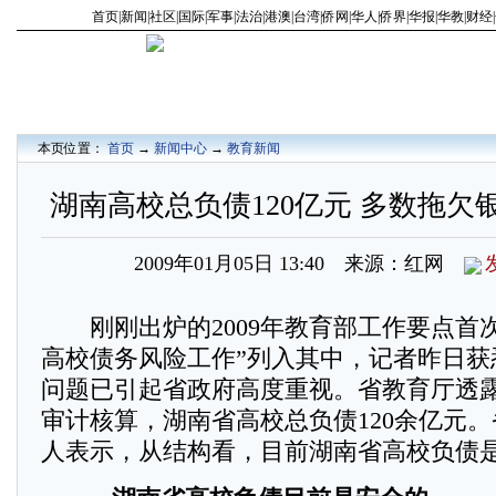
首页
|
新闻
|
社区
|
国际
|
军事
|
法治
|
港澳
|
台湾
|
侨网
|
华人
|
侨界
|
华报
|
华教
|
财经
|
本页位置：
首页
→
新闻中心
→
教育新闻
湖南高校总负债120亿元 多数拖欠
2009年01月05日 13:40 来源：红网
刚刚出炉的2009年教育部工作要点首次
高校债务风险工作”列入其中，记者昨日获
问题已引起省政府高度重视。省教育厅透
审计核算，湖南省高校总负债120余亿元
人表示，从结构看，目前湖南省高校负债