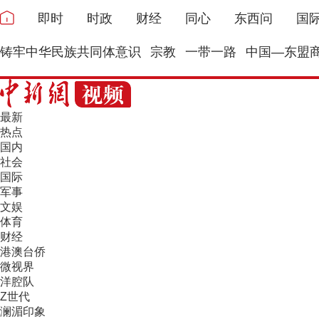
即时
时政
财经
同心
东西问
国
铸牢中华民族共同体意识
宗教
一带一路
中国—东盟
最新
热点
国内
社会
国际
军事
文娱
体育
财经
港澳台侨
微视界
洋腔队
Z世代
澜湄印象