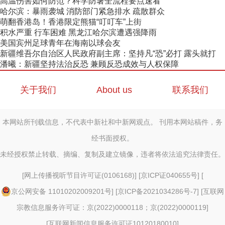
高温伤害如何防范？科学防暑全流程要点速看
哈尔滨：暴雨袭城 消防部门紧急排水 疏散群众
萌翻香港岛！香港限定熊猫“叮叮车”上街
积水严重 行车困难 黑龙江哈尔滨遭遇强降雨
美国宾州足球青年在海南以球会友
新疆维吾尔自治区人民政府副主席：坚持凡“恐”必打 露头就打
潘曦：新疆坚持法治反恐 兼顾反恐成效与人权保障
关于我们
About us
联系我们
本网站所刊载信息，不代表中新社和中新网观点。 刊用本网站稿件，务
经书面授权。
未经授权禁止转载、摘编、复制及建立镜像，违者将依法追究法律责任。
[
网上传播视听节目许可证(0106168)
] [
京ICP证040655号
] [
京公网安备 11010202009201号
] [
京ICP备2021034286号-7
] [
互联网
宗教信息服务许可证：京(2022)0000118；京(2022)0000119
]
[
互联网新闻信息服务许可证10120180010
]