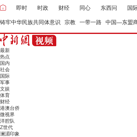
即时
时政
财经
同心
东西问
国
铸牢中华民族共同体意识
宗教
一带一路
中国—东盟
最新
热点
国内
社会
国际
军事
文娱
体育
财经
港澳台侨
微视界
洋腔队
Z世代
澜湄印象