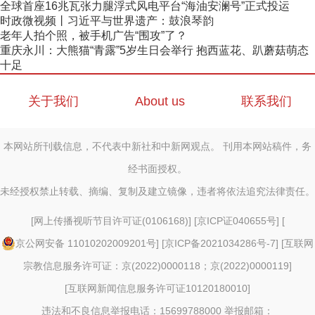
全球首座16兆瓦张力腿浮式风电平台“海油安澜号”正式投运
时政微视频丨习近平与世界遗产：鼓浪琴韵
老年人拍个照，被手机广告“围攻”了？
重庆永川：大熊猫“青露”5岁生日会举行 抱西蓝花、趴蘑菇萌态
十足
关于我们
About us
联系我们
本网站所刊载信息，不代表中新社和中新网观点。 刊用本网站稿件，务
经书面授权。
未经授权禁止转载、摘编、复制及建立镜像，违者将依法追究法律责任。
[
网上传播视听节目许可证(0106168)
] [
京ICP证040655号
] [
京公网安备 11010202009201号
] [
京ICP备2021034286号-7
] [
互联网
宗教信息服务许可证：京(2022)0000118；京(2022)0000119
]
[
互联网新闻信息服务许可证10120180010
]
违法和不良信息举报电话：15699788000 举报邮箱：