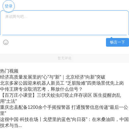
登录
畅言一下
暂无评论
热门视频
经济高质量发展里的“心”与“新”｜北京经济“向新”突破
北京多家公园迎来机器人新员工 “乏脏险难”四类场景优先上岗
中传王牌专业取消艺考，释放什么信号？
【百万庄小课堂】三伏天蚊虫叮咬止痒存误区 医生提醒勿乱
用“土法”
重庆忠县配备1200余个手摇报警器 打通预警信息传递“最后一公
里”
这很中国·科技在场丨戈壁里的蓝色“向日葵”：在米桑油田，中国
技术与当...