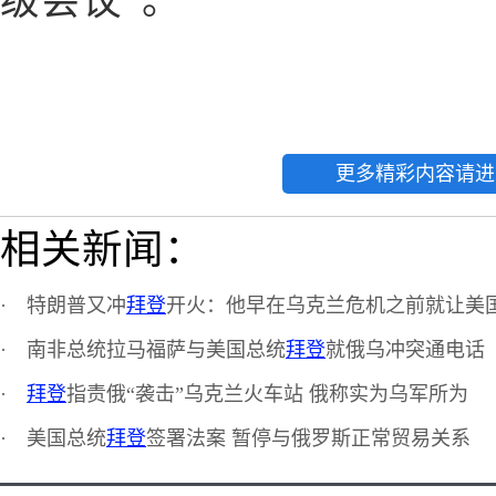
级会议”。
更多精彩内容请进
相关新闻：
·
特朗普又冲
拜登
开火：他早在乌克兰危机之前就让美
·
南非总统拉马福萨与美国总统
拜登
就俄乌冲突通电话
·
拜登
指责俄“袭击”乌克兰火车站 俄称实为乌军所为
·
美国总统
拜登
签署法案 暂停与俄罗斯正常贸易关系