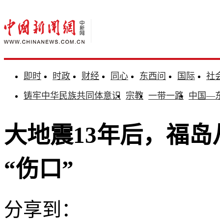
即时
时政
财经
同心
东西问
国际
社
铸牢中华民族共同体意识
宗教
一带一路
中国—
大地震13年后，福岛
“伤口”
分享到：