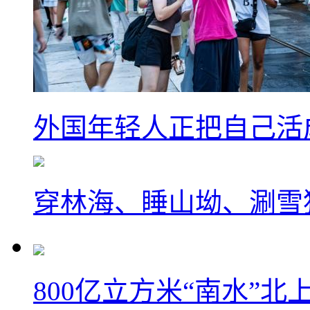
外国年轻人正把自己活成
穿林海、睡山坳、涮雪
800亿立方米“南水”北