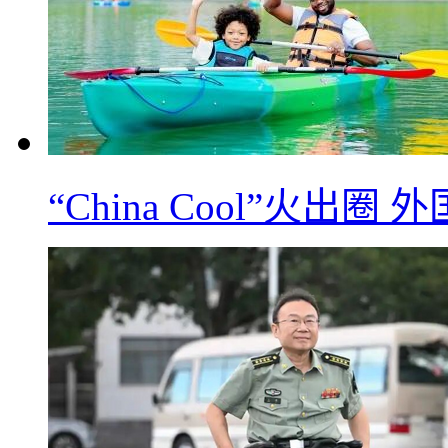
“China Cool”火