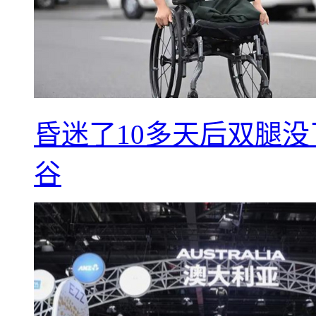
昏迷了10多天后双腿没
谷