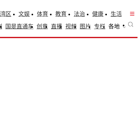
湾区
文娱
体育
教育
法治
健康
生活
刊
国是直通车
创意
直播
视频
图片
专栏
各地