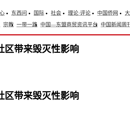
心
东西问
国际
社会
理论·评论
中国侨网
大
识
宗教
一带一路
中国—东盟商贸资讯平台
中国新闻周
社区带来毁灭性影响
社区带来毁灭性影响