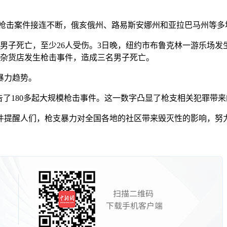
日枪击案件接连不断，俄亥俄州、路易斯安娜州和亚拉巴马州等
子死亡，至少26人受伤。3日晚，纽约市布鲁克林一游乐场发
家杂货店发生枪击事件，造成三名男子死亡。
暴力趋势。
告了180多起大规模枪击事件。这一数字凸显了枪支相关犯罪带
提醒人们，枪支暴力对全国各地的社区带来毁灭性的影响，努