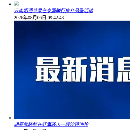
云南昭通苹果在泰国举行推介品鉴活动
2026年08月06日 09:42:43
胡塞武装称在红海袭击一艘沙特油轮