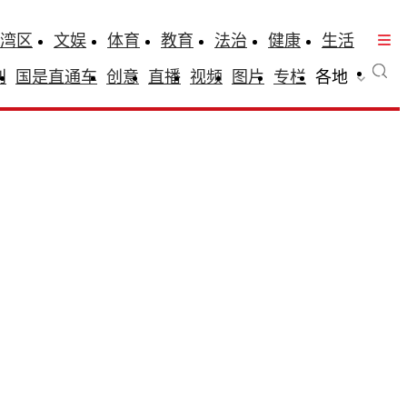
湾区
文娱
体育
教育
法治
健康
生活
刊
国是直通车
创意
直播
视频
图片
专栏
各地