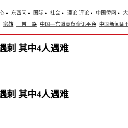
心
东西问
国际
社会
理论·评论
中国侨网
大
识
宗教
一带一路
中国—东盟商贸资讯平台
中国新闻周
遇刺 其中4人遇难
遇刺 其中4人遇难