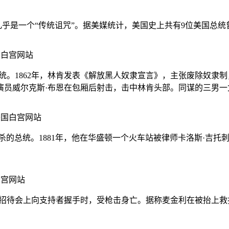
几乎是一个“传统诅咒”。据美媒统计，美国史上共有9位美国总统
国白宫网站
1862年，林肯发表《解放黑人奴隶宣言》，主张废除奴隶制，
演员威尔克斯·布恩在包厢后射击，击中林肯头部。同谋的三男一
美国白宫网站
位被暗杀的总统。1881年，他在华盛顿一个火车站被律师卡洛斯·
白宫网站
个招待会上向支持者握手时，受枪击身亡。据称麦金利在被抬上救护