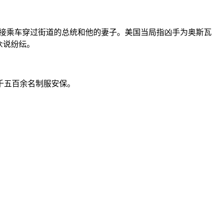
队迎接乘车穿过街道的总统和他的妻子。美国当局指凶手为奥斯瓦
众说纷纭。
千五百余名制服安保。