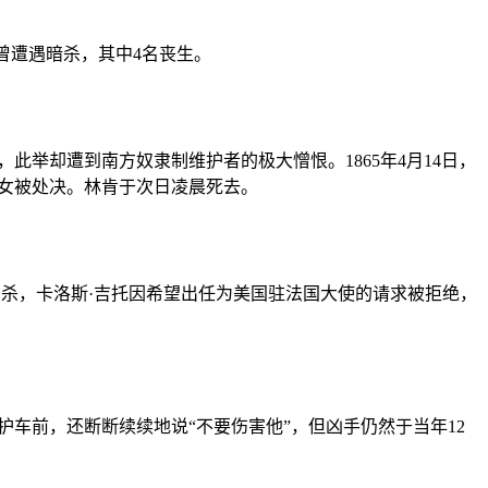
曾遭遇暗杀，其中4名丧生。
此举却遭到南方奴隶制维护者的极大憎恨。1865年4月14日，
女被处决。林肯于次日凌晨死去。
吉托刺杀，卡洛斯·吉托因希望出任为美国驻法国大使的请求被拒绝，
车前，还断断续续地说“不要伤害他”，但凶手仍然于当年12