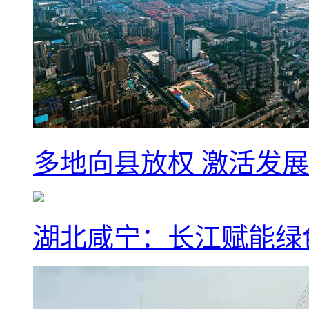
多地向县放权 激活发
湖北咸宁：长江赋能绿