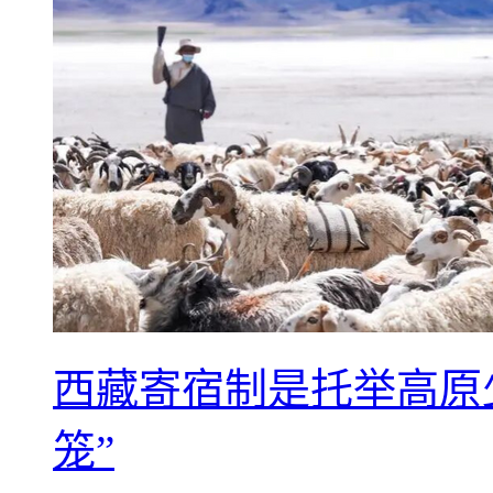
西藏寄宿制是托举高原
笼”