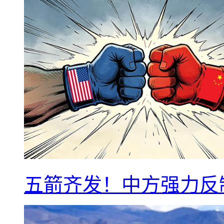
五箭齐发！中方强力反