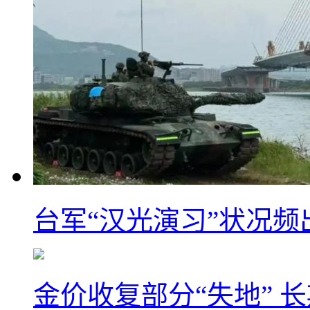
台军“汉光演习”状况频
金价收复部分“失地” 