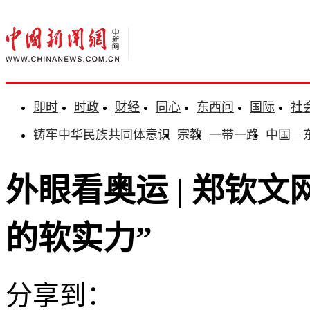
即时
时政
财经
同心
东西问
国际
社
铸牢中华民族共同体意识
宗教
一带一路
中国—
外眼看奥运 | 郑钦
的软实力”
分享到：