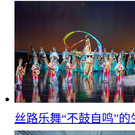
丝路乐舞“不鼓自鸣”