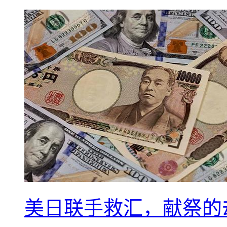
美日联手救汇，献祭的