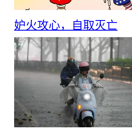
妒火攻心，自取灭亡