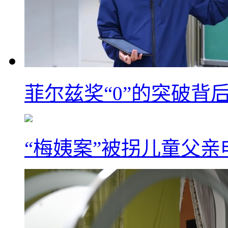
菲尔兹奖“0”的突破背
“梅姨案”被拐儿童父