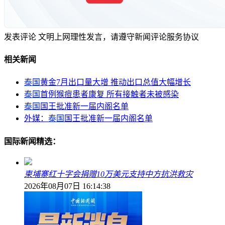
发表评论
文明上网理性发言，请遵守新闻评论服务协议
相关新闻
泰国
黄金7月出口量大增 推动出口总值大幅增长
泰国
首例猴痘患者康复 所有接触者未被感染
泰国
国王批准新一届内阁名单
外媒：
泰国
国王批准新一届内阁名单
国际新闻精选：
柬埔寨红十字会捐赠10万美元支持中方抗洪救灾
2026年08月07日 16:14:38