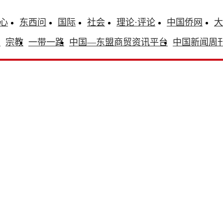
心
东西问
国际
社会
理论·评论
中国侨网
大
识
宗教
一带一路
中国—东盟商贸资讯平台
中国新闻周