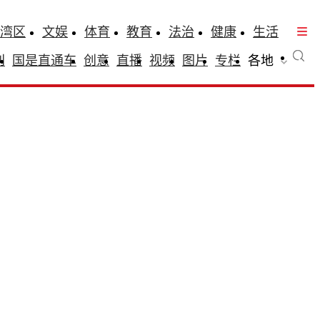
湾区
文娱
体育
教育
法治
健康
生活
刊
国是直通车
创意
直播
视频
图片
专栏
各地