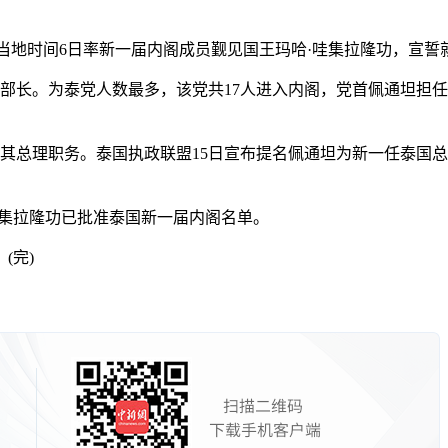
那瓦当地时间6日率新一届内阁成员觐见国王玛哈·哇集拉隆功，宣
部长。为泰党人数最多，该党共17人进入内阁，党首佩通坦担任
总理职务。泰国执政联盟15日宣布提名佩通坦为新一任泰国总理
集拉隆功已批准泰国新一届内阁名单。
(完)