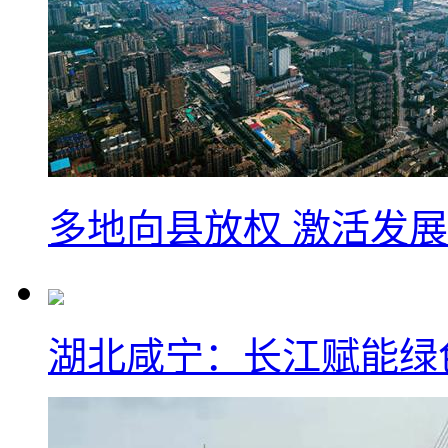
多地向县放权 激活发
湖北咸宁：长江赋能绿