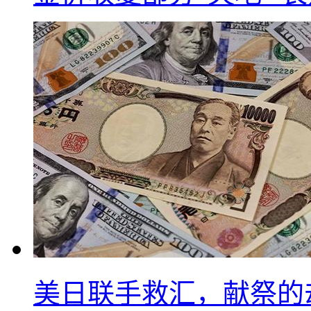
美日联手救汇，献祭的