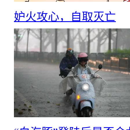
妒火攻心，自取灭亡