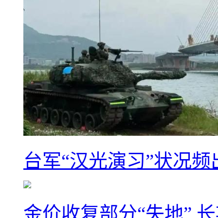
台军“汉光演习”状况频
金价收复部分“失地” 