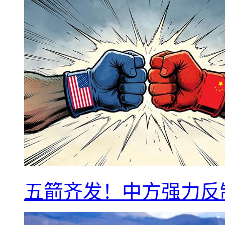
五箭齐发！中方强力反