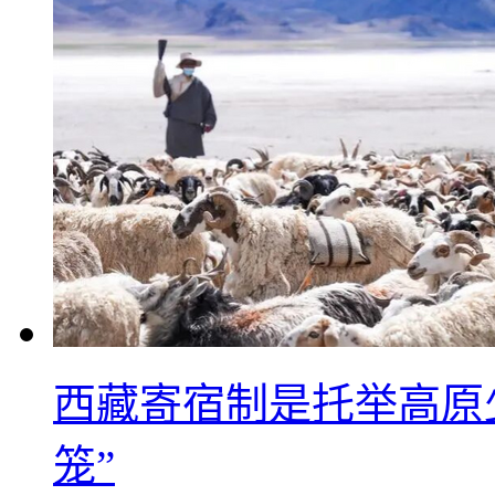
西藏寄宿制是托举高原
笼”