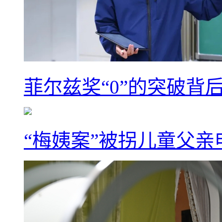
菲尔兹奖“0”的突破背
“梅姨案”被拐儿童父