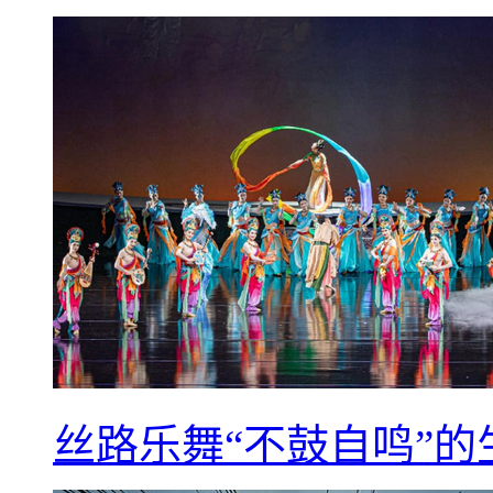
丝路乐舞“不鼓自鸣”