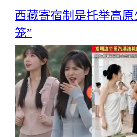
西藏寄宿制是托举高原
笼”