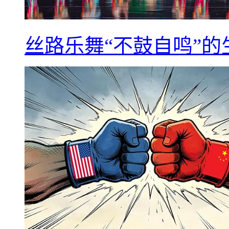
丝路乐舞“不鼓自鸣”