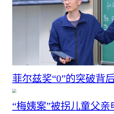
菲尔兹奖“0”的突破背
“梅姨案”被拐儿童父