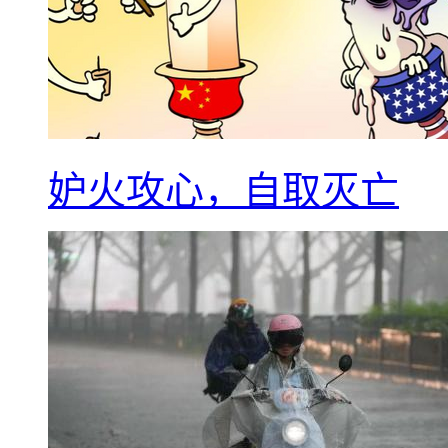
妒火攻心，自取灭亡