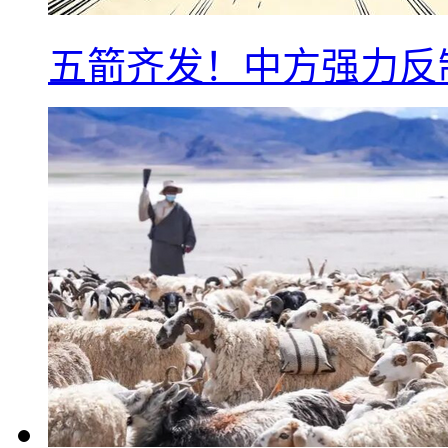
五箭齐发！中方强力反