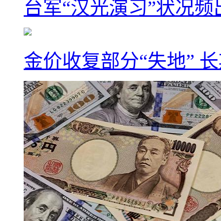
台军“汉光演习”状况频
金价收复部分“失地” 