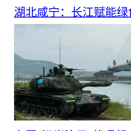
湖北咸宁：长江赋能绿