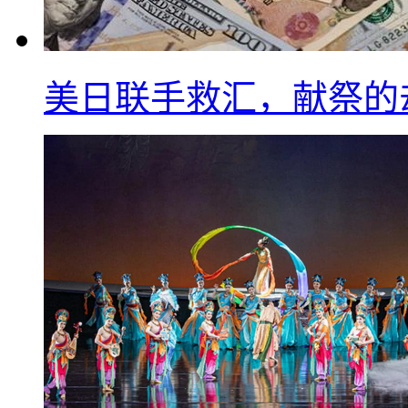
美日联手救汇，献祭的