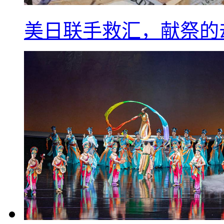
美日联手救汇，献祭的