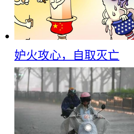
妒火攻心，自取灭亡