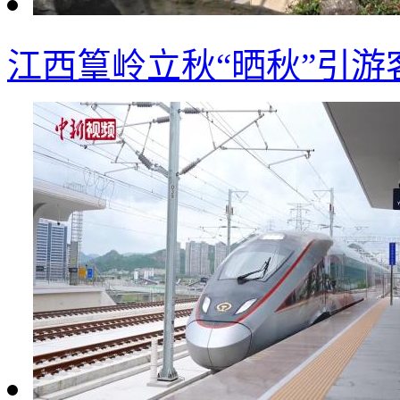
江西篁岭立秋“晒秋”引游