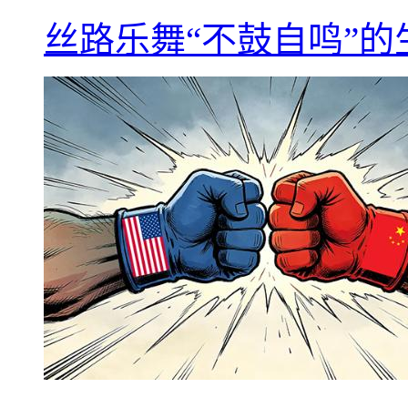
丝路乐舞“不鼓自鸣”