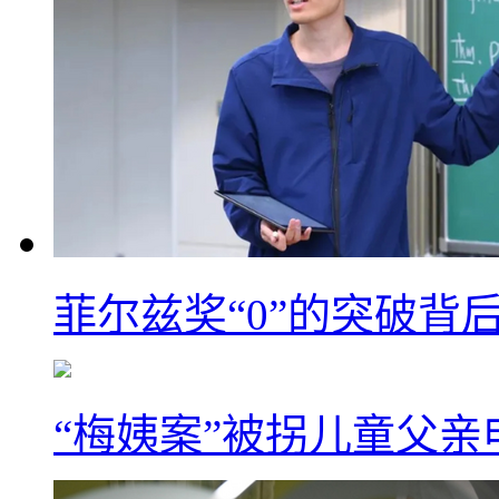
菲尔兹奖“0”的突破背
“梅姨案”被拐儿童父