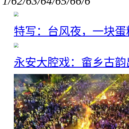
1/6
2/6
3/6
4/6
5/6
6/6
特写：台风夜，一块蛋
永安大腔戏：畲乡古韵