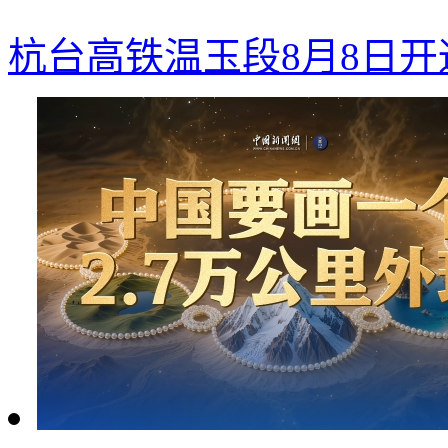
杭台高铁温玉段8月8日开