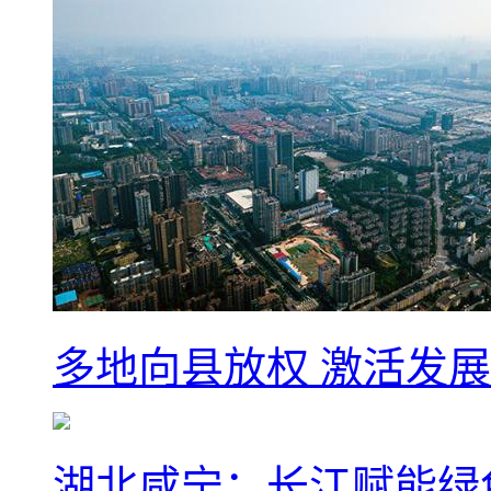
多地向县放权 激活发
湖北咸宁：长江赋能绿