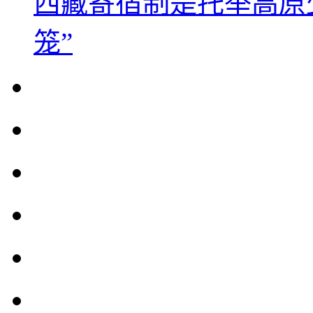
西藏寄宿制是托举高原
笼”