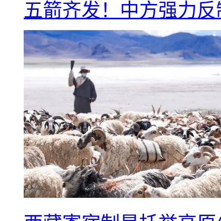
五箭齐发！中方强力反