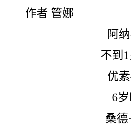
作者 管娜
阿纳
不到
优素
6
桑德