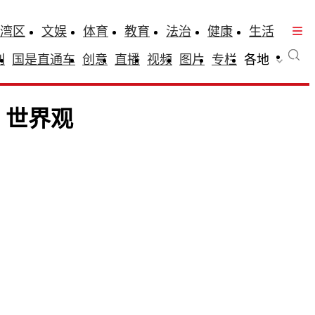
湾区
文娱
体育
教育
法治
健康
生活
刊
国是直通车
创意
直播
视频
图片
专栏
各地
丨世界观