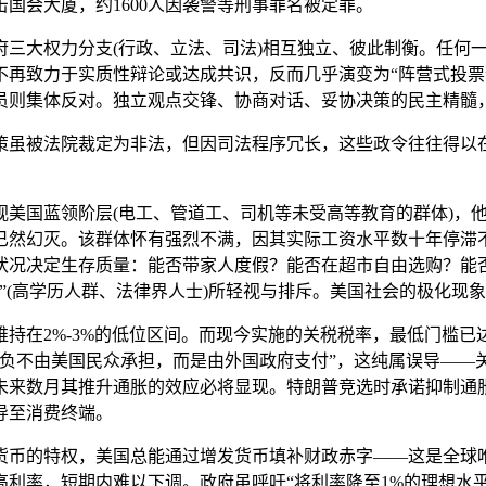
国会大厦，约1600人因袭警等刑事罪名被定罪。
大权力分支(行政、立法、司法)相互独立、彼此制衡。任何一
再致力于实质性辩论或达成共识，反而几乎演变为“阵营式投票”
员则集体反对。独立观点交锋、协商对话、妥协决策的民主精髓
虽被法院裁定为非法，但因司法程序冗长，这些政令往往得以在
国蓝领阶层(电工、管道工、司机等未受高等教育的群体)，他
已然幻灭。该群体怀有强烈不满，因其实际工资水平数十年停滞不
状况决定生存质量：能否带家人度假？能否在超市自由选购？能
”(高学历人群、法律界人士)所轻视与排斥。美国社会的极化现
2%-3%的低位区间。而现今实施的关税税率，最低门槛已达1
税负不由美国民众承担，而是由外国政府支付”，这纯属误导——
未来数月其推升通胀的效应必将显现。特朗普竞选时承诺抑制通胀
导至消费终端。
的特权，美国总能通过增发货币填补财政赤字——这是全球唯
利率，短期内难以下调。政府虽呼吁“将利率降至1%的理想水