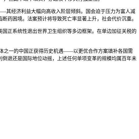
——其经济利益大幅向高收入阶层倾斜。国会迫于压力为富人减
临断药困境。法案预计将导致死亡率显著上升，社会代价沉重。
国正系统性退出世界卫生组织等多边框架。在单边加征关税的
体之一的中国正获得历史机遇——以更优合作方案填补各国需
利倒退还是国际地位动摇，上述任何单项变革的规模均属百年未