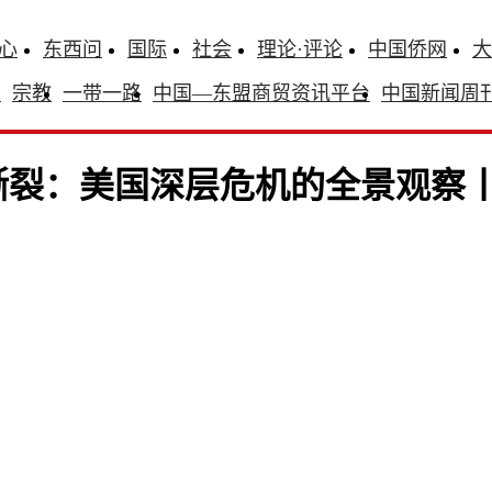
心
东西问
国际
社会
理论·评论
中国侨网
大
识
宗教
一带一路
中国—东盟商贸资讯平台
中国新闻周
撕裂：美国深层危机的全景观察