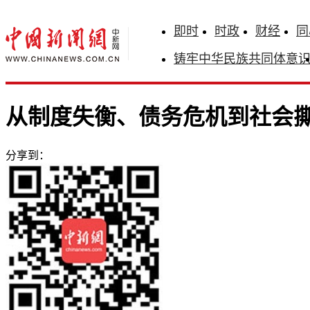
即时
时政
财经
同
铸牢中华民族共同体意
从制度失衡、债务危机到社会
分享到：