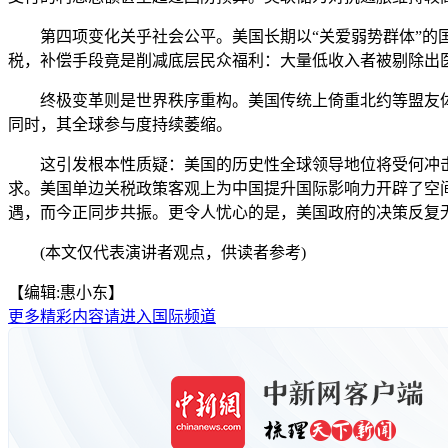
第四项变化关乎社会公平。美国长期以“关爱弱势群体”的国
税，补偿手段竟是削减底层民众福利：大量低收入者被剔除出
终极变革则是世界秩序重构。美国传统上倚重北约等盟友体
同时，其全球参与度持续萎缩。
这引发根本性质疑：美国的历史性全球领导地位将受何冲击？
求。美国单边关税政策客观上为中国提升国际影响力开辟了空
遇，而今正同步共振。更令人忧心的是，美国政府的决策反复
(本文仅代表演讲者观点，供读者参考)
【编辑:惠小东】
更多精彩内容请进入国际频道