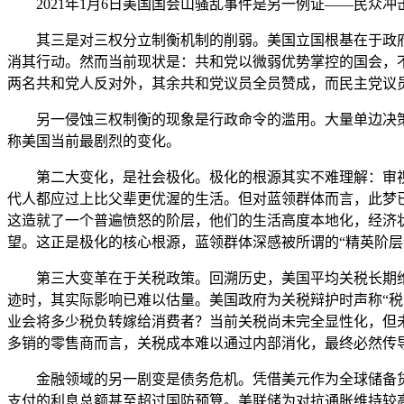
2021年1月6日美国国会山骚乱事件是另一例证——民众冲击
其三是对三权分立制衡机制的削弱。美国立国根基在于政府三
消其行动。然而当前现状是：共和党以微弱优势掌控的国会，不
两名共和党人反对外，其余共和党议员全员赞成，而民主党议
另一侵蚀三权制衡的现象是行政命令的滥用。大量单边决策
称美国当前最剧烈的变化。
第二大变化，是社会极化。极化的根源其实不难理解：审视美
代人都应过上比父辈更优渥的生活。但对蓝领群体而言，此梦
这造就了一个普遍愤怒的阶层，他们的生活高度本地化，经济
望。这正是极化的核心根源，蓝领群体深感被所谓的“精英阶层
第三大变革在于关税政策。回溯历史，美国平均关税长期维持在
迹时，其实际影响已难以估量。美国政府为关税辩护时声称“
业会将多少税负转嫁给消费者？当前关税尚未完全显性化，但
多销的零售商而言，关税成本难以通过内部消化，最终必然传
金融领域的另一剧变是债务危机。凭借美元作为全球储备货币
支付的利息总额甚至超过国防预算。美联储为对抗通胀维持较高