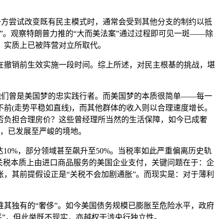
方尝试改变既有民主模式时，通常会受到其他分支的制约以抵
。观察特朗普力推的“大而美法案”通过过程即可见一斑——除
，实质上已被阵营对立所取代。
撤销前生效实施一段时间。综上所述，对民主根基的挑战，堪
们曾是美国梦的忠实践行者。而美国梦的本质很简单——每一
前(走势平稳如直线)，而其他群体的收入则以合理速度增长。
否负担合理房价？这些曾经理所当然的生活保障，如今已成奢
象，已发展至严峻的境地。
0%，部分领域甚至飙升至50%。当税率如此严重偏离历史轨
关税本质上由进口商品服务的美国企业支付，关键问题在于：企
，其前提假设正是“关税不会加剧通胀”。而现实是：对于薄利
其独有的“奢侈”。如今美国债务规模已膨胀至危险水平，政府
平”，但此举既不现实，亦越权干涉央行独立性。