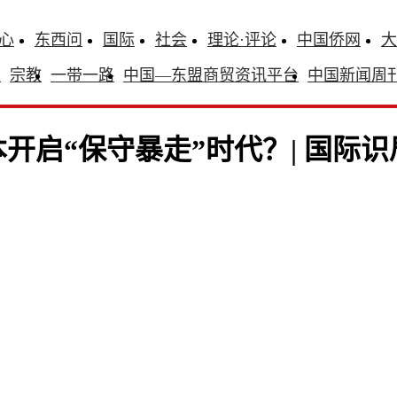
心
东西问
国际
社会
理论·评论
中国侨网
大
识
宗教
一带一路
中国—东盟商贸资讯平台
中国新闻周
开启“保守暴走”时代？| 国际识