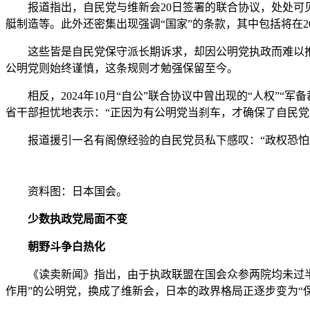
报道指出，自民党与维新会20日签署的联合协议，处处可见“
艇制造等。此外还密集出现强调“国家”的条款，其中包括将在
这些皆是自民党保守派长期诉求，却因公明党执政而难以推动
公明党则始终谨慎，这条规则才勉强保留至今。
相反，2024年10月“自公”联合协议中曾出现的“人权”“军
省干部担忧地表示：“正因为有公明党当刹车，才确保了自民党
报道援引一名有阁僚经验的自民党员私下感叹：“政权恐怕
资料图：日本国会。
少数执政党局面不变
朝野斗争白热化
《读卖新闻》指出，由于执政联盟在国会众参两院均未过半，
作用”的公明党，换成了维新会，日本的政界格局正逐步变为“保