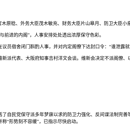
官木原稔、外务大臣茂木敏充、财务大臣片山皋月、防卫大臣小泉
前进的内阁”，人事安排处处透出浓厚保守色彩。
员宿舍闭门斟酌人事，并对内定阁僚下达封口令：“谁泄露就
派代表、大阪府知事吉村洋文会谈。维新会决定不派阁僚、以
自民党保守派多年梦寐以求的防卫力强化、反间谍法制完善等
称“形势刻不容缓”，已指示尽快启动。