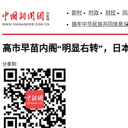
即时
时政
财经
同
铸牢中华民族共同体意
高市早苗内阁“明显右转”，日本
分享到：