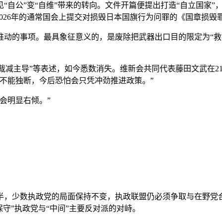
自公”变“自维”带来的转向。文件开篇便提出打造“自立国家”
2026年的通常国会上提交对损毁日本国旗行为问罪的《国章损毁
的事项。最具象征意义的，是废除把武器出口目的限定为“救
备裁减主导”等表述，如今悉数消失。维新会共同代表藤田文武在2
不能独断，今后恐怕会只凭冲劲推进政策。”
会明显右倾。”
少数执政党的局面保持不变，执政联盟仍必须争取与在野党合
守”执政党与“中间”主要反对派的对峙。