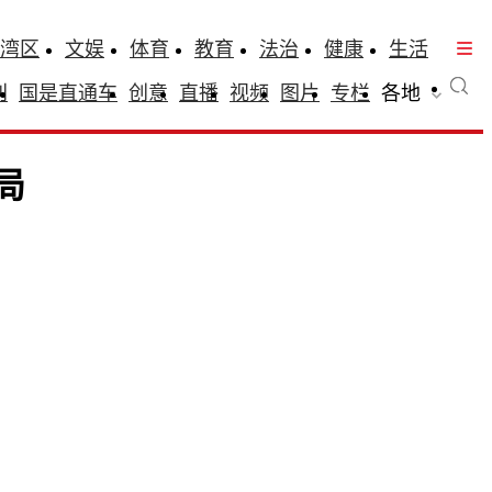
湾区
文娱
体育
教育
法治
健康
生活
刊
国是直通车
创意
直播
视频
图片
专栏
各地
局