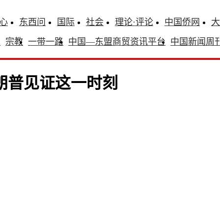
心
东西问
国际
社会
理论·评论
中国侨网
大
识
宗教
一带一路
中国—东盟商贸资讯平台
中国新闻周
朗普见证这一时刻