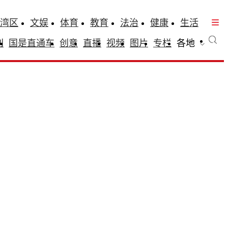
湾区
文娱
体育
教育
法治
健康
生活
刊
国是直通车
创意
直播
视频
图片
专栏
各地