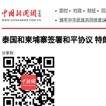
即时
时政
财经
同
铸牢中华民族共同体意
泰国和柬埔寨签署和平协议 特
分享到：