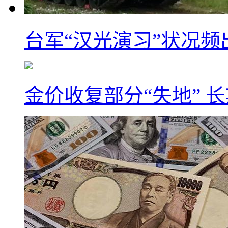
台军“汉光演习”状况频
金价收复部分“失地” 