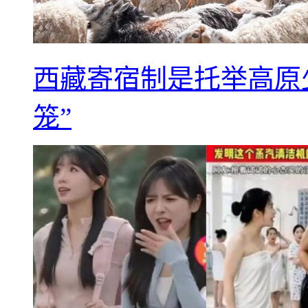
西藏寄宿制是托举高原
笼”