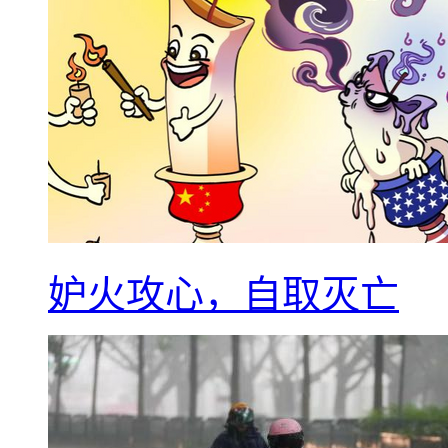
妒火攻心，自取灭亡