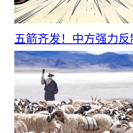
五箭齐发！中方强力反