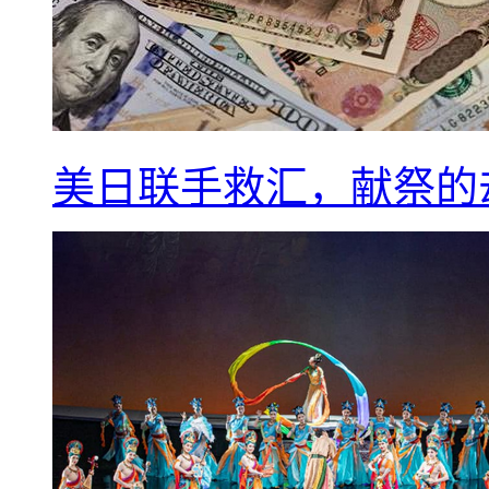
美日联手救汇，献祭的