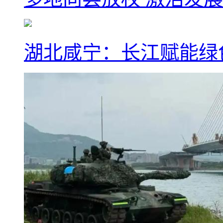
湖北咸宁：长江赋能绿