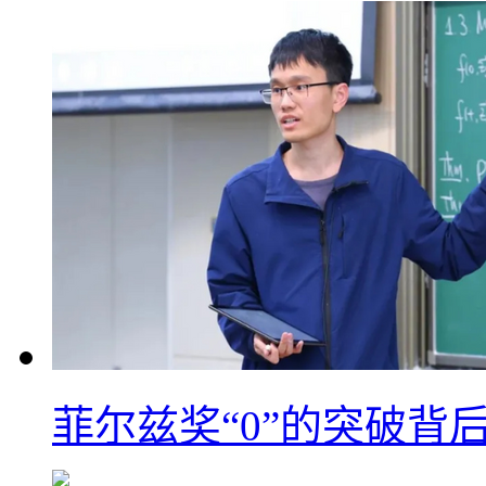
菲尔兹奖“0”的突破背