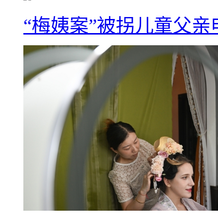
“梅姨案”被拐儿童父