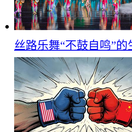
丝路乐舞“不鼓自鸣”