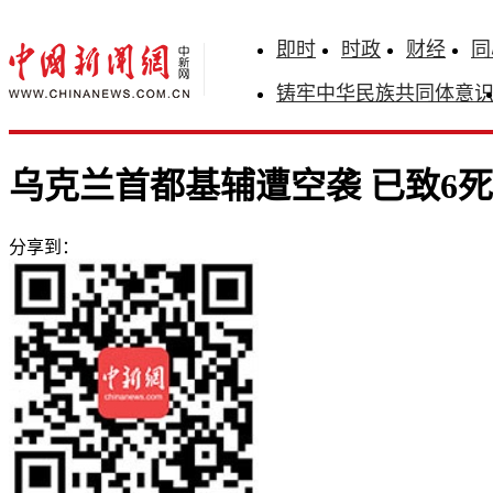
即时
时政
财经
同
铸牢中华民族共同体意
乌克兰首都基辅遭空袭 已致6死
分享到：