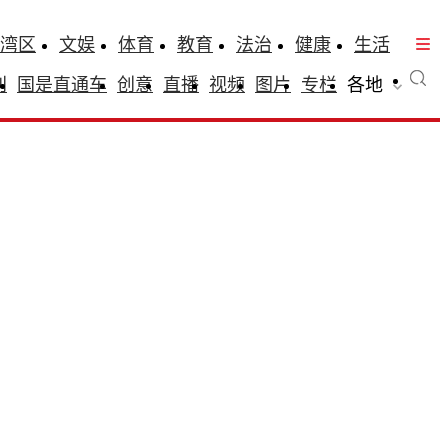
湾区
文娱
体育
教育
法治
健康
生活
刊
国是直通车
创意
直播
视频
图片
专栏
各地