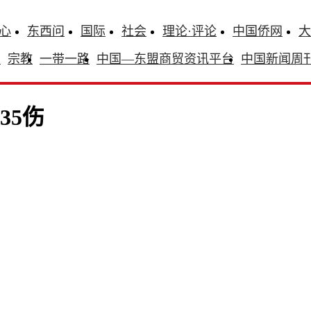
心
东西问
国际
社会
理论·评论
中国侨网
大
识
宗教
一带一路
中国—东盟商贸资讯平台
中国新闻周
35伤