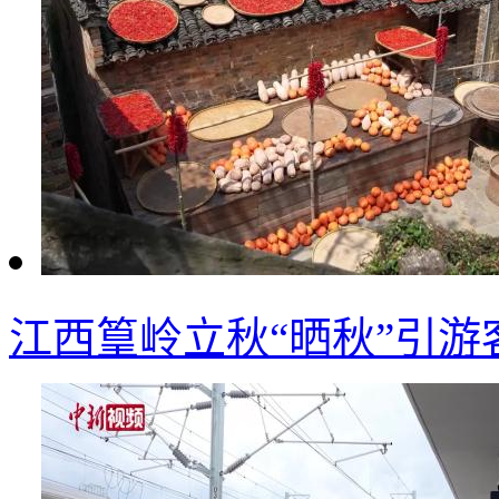
江西篁岭立秋“晒秋”引游