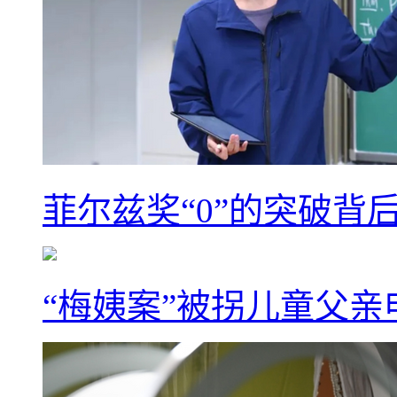
菲尔兹奖“0”的突破背
“梅姨案”被拐儿童父