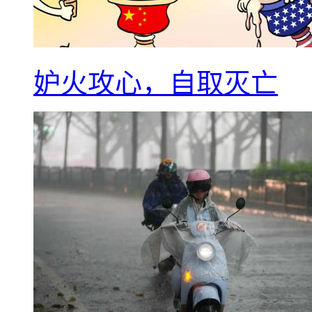
妒火攻心，自取灭亡