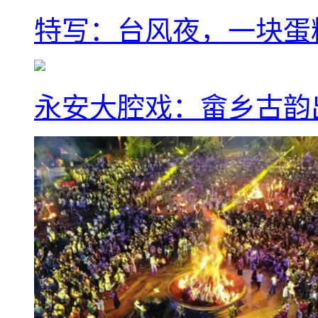
特写：台风夜，一块蛋
永安大腔戏：畲乡古韵