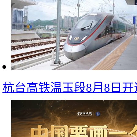
杭台高铁温玉段8月8日开