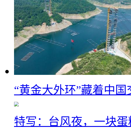
“黄金大外环”藏着中
特写：台风夜，一块蛋