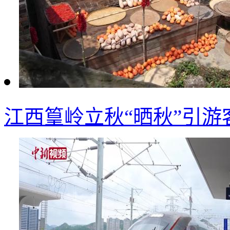
江西篁岭立秋“晒秋”引游