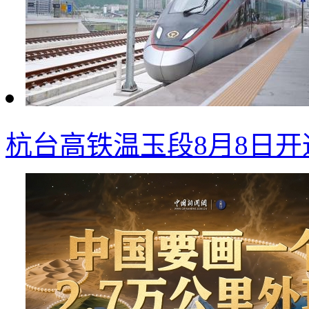
杭台高铁温玉段8月8日开