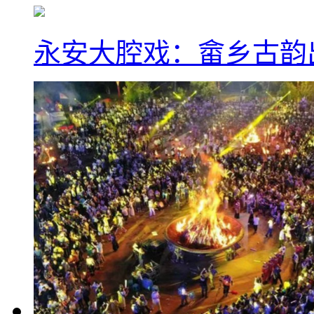
永安大腔戏：畲乡古韵