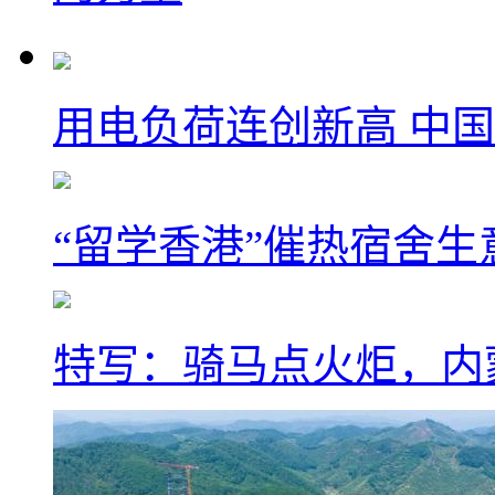
用电负荷连创新高 中国
“留学香港”催热宿舍生
特写：骑马点火炬，内