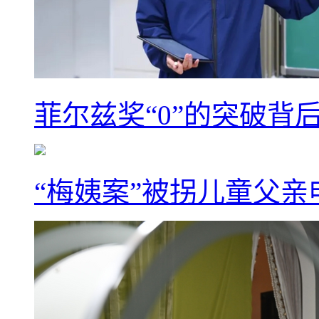
菲尔兹奖“0”的突破背
“梅姨案”被拐儿童父