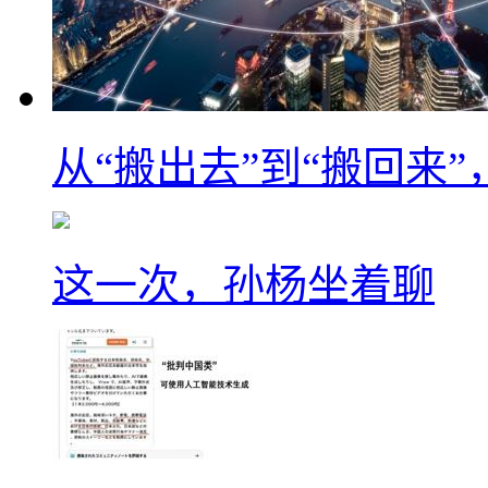
从“搬出去”到“搬回来
这一次，孙杨坐着聊