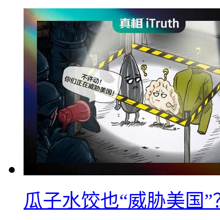
瓜子水饺也“威胁美国”