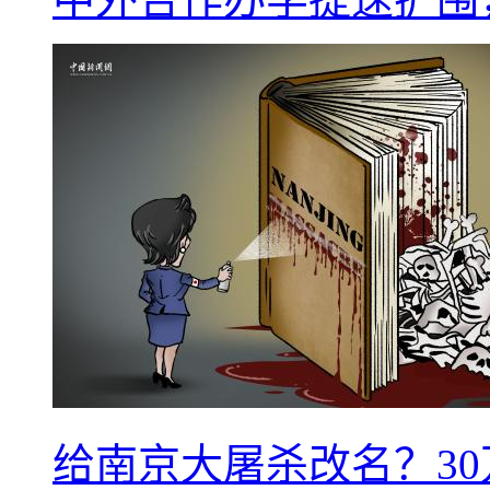
给南京大屠杀改名？3