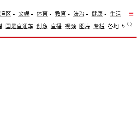
湾区
文娱
体育
教育
法治
健康
生活
刊
国是直通车
创意
直播
视频
图片
专栏
各地