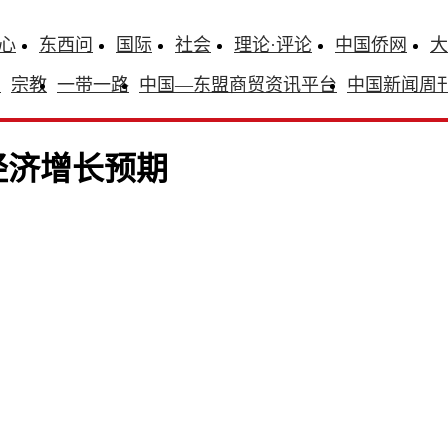
心
东西问
国际
社会
理论·评论
中国侨网
大
识
宗教
一带一路
中国—东盟商贸资讯平台
中国新闻周
经济增长预期