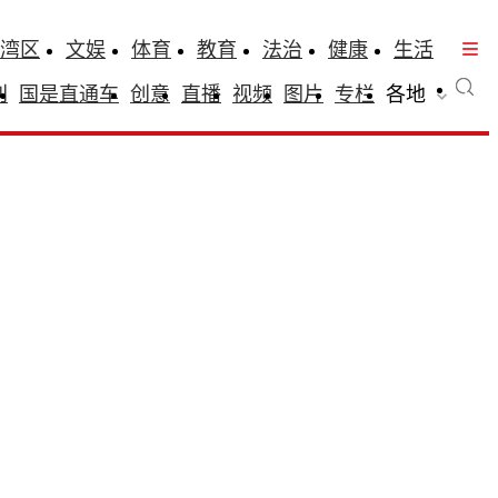
湾区
文娱
体育
教育
法治
健康
生活
刊
国是直通车
创意
直播
视频
图片
专栏
各地