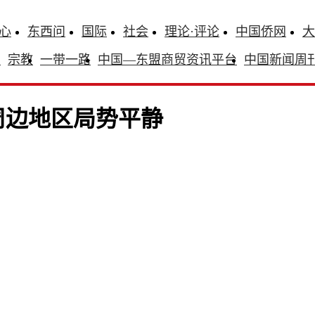
心
东西问
国际
社会
理论·评论
中国侨网
大
识
宗教
一带一路
中国—东盟商贸资讯平台
中国新闻周
周边地区局势平静