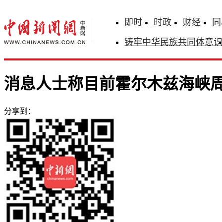
即时
时政
财经
同
铸牢中华民族共同体意
消息人士称目前霍尔木兹海峡
分享到：