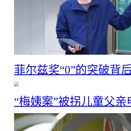
菲尔兹奖“0”的突破背
“梅姨案”被拐儿童父