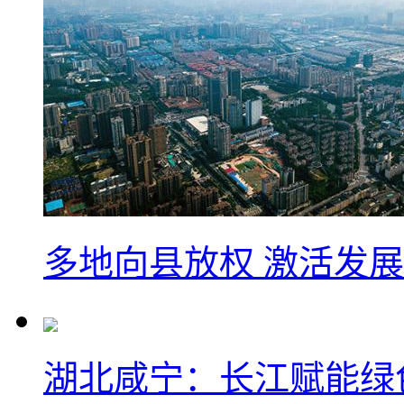
多地向县放权 激活发
湖北咸宁：长江赋能绿