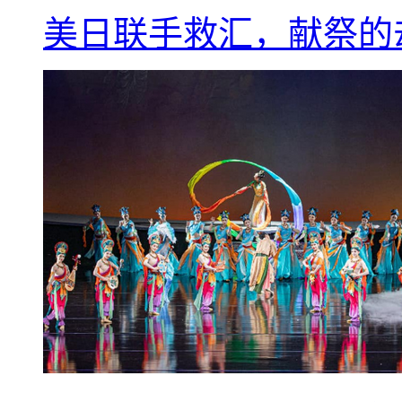
美日联手救汇，献祭的