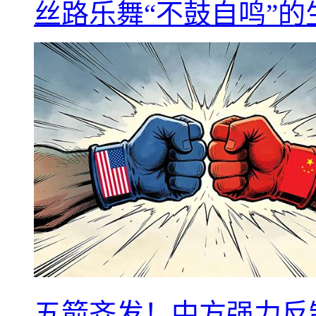
丝路乐舞“不鼓自鸣”
五箭齐发！中方强力反