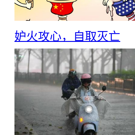
妒火攻心，自取灭亡