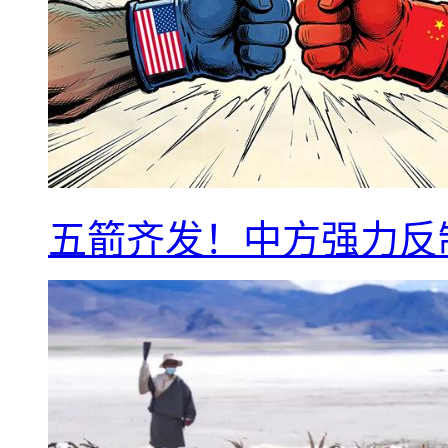
五箭齐发！中方强力反