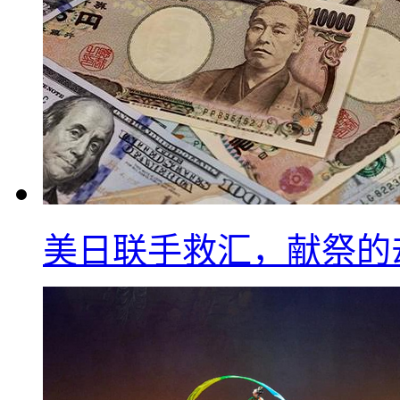
美日联手救汇，献祭的