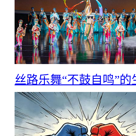
丝路乐舞“不鼓自鸣”