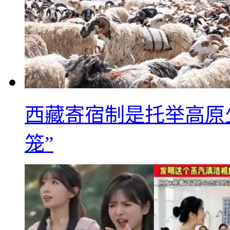
西藏寄宿制是托举高原
笼”