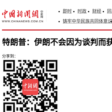
即时
时政
财经
同
铸牢中华民族共同体意
特朗普：伊朗不会因为谈判而
分享到：