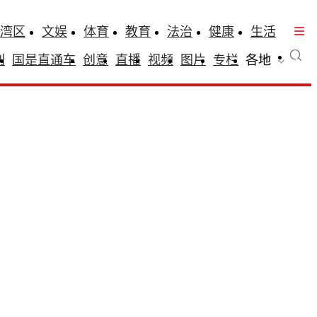
湾区
文娱
体育
教育
法治
健康
生活
刊
国是直通车
创意
直播
视频
图片
专栏
各地