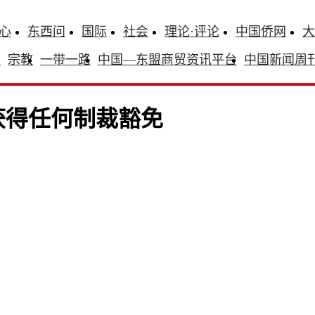
心
东西问
国际
社会
理论·评论
中国侨网
大
识
宗教
一带一路
中国—东盟商贸资讯平台
中国新闻周
获得任何制裁豁免