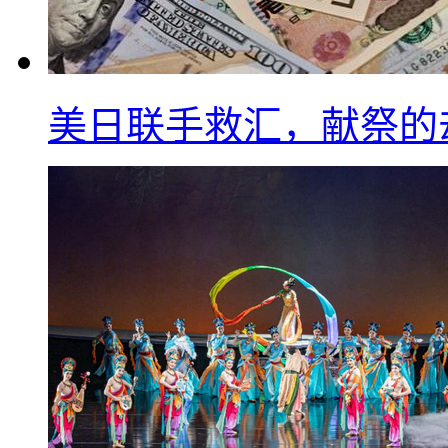
美日联手救汇，献祭的