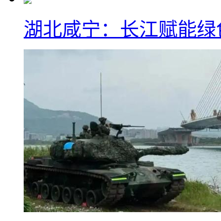
湖北咸宁：长江赋能绿