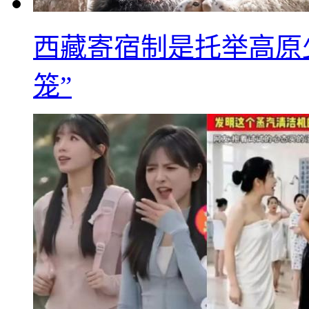
西藏寄宿制是托举高原
笼”