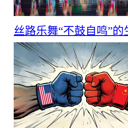
丝路乐舞“不鼓自鸣”