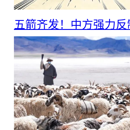
五箭齐发！中方强力反