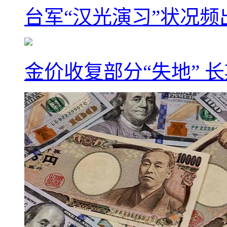
台军“汉光演习”状况频
金价收复部分“失地” 