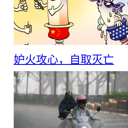
妒火攻心，自取灭亡