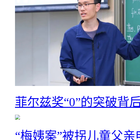
菲尔兹奖“0”的突破背
“梅姨案”被拐儿童父