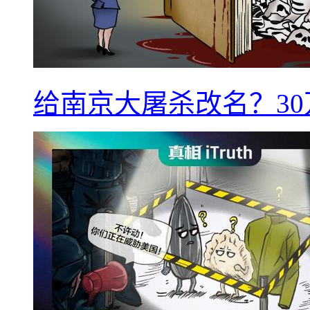
给南京大屠杀改名？3