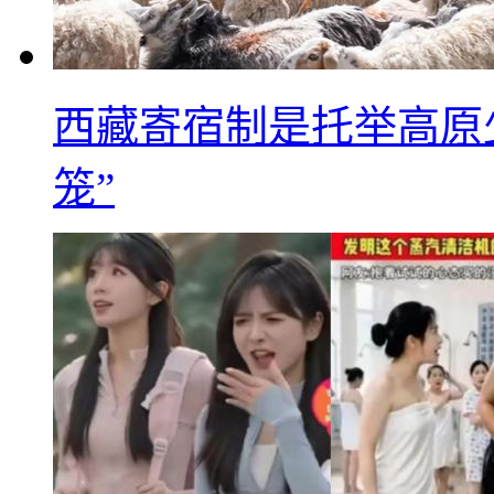
西藏寄宿制是托举高原
笼”