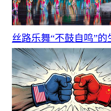
丝路乐舞“不鼓自鸣”