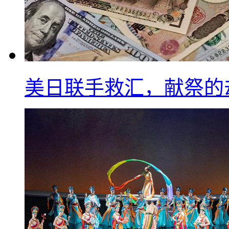
美日联手救汇，献祭的