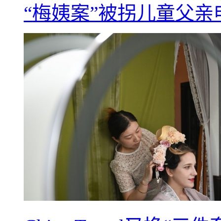
“梅姨案”被拐儿童父