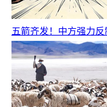
五箭齐发！中方强力反