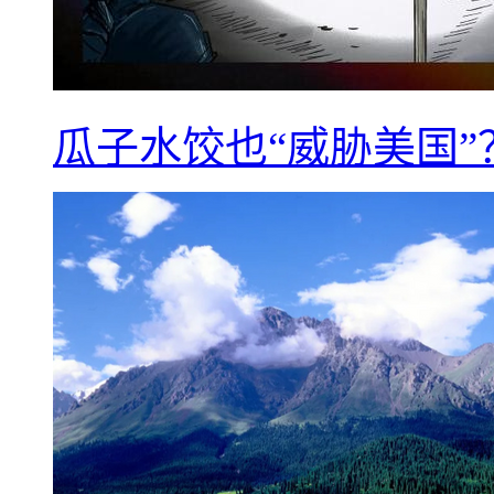
瓜子水饺也“威胁美国”