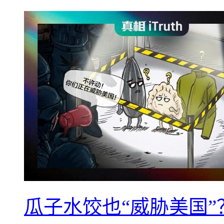
瓜子水饺也“威胁美国”