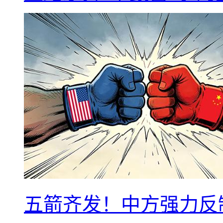
五箭齐发！中方强力反