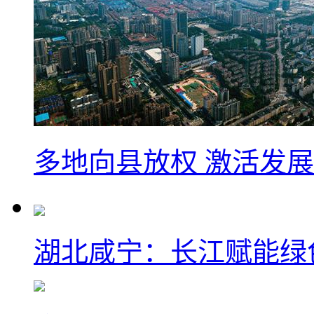
多地向县放权 激活发
湖北咸宁：长江赋能绿