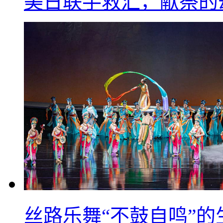
美日联手救汇，献祭的
丝路乐舞“不鼓自鸣”