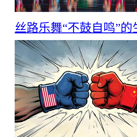
丝路乐舞“不鼓自鸣”