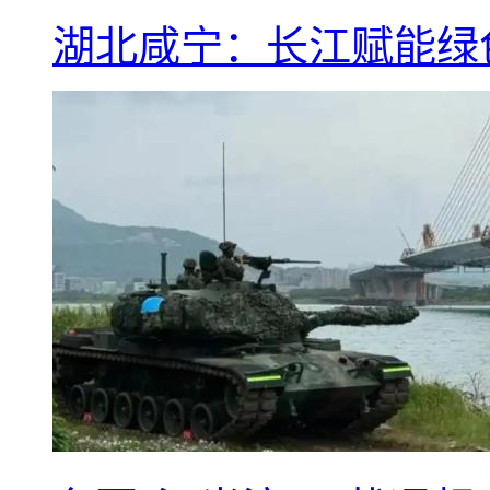
湖北咸宁：长江赋能绿