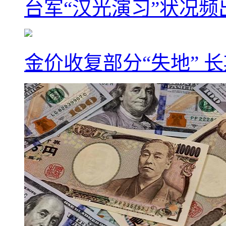
台军“汉光演习”状况频
金价收复部分“失地” 