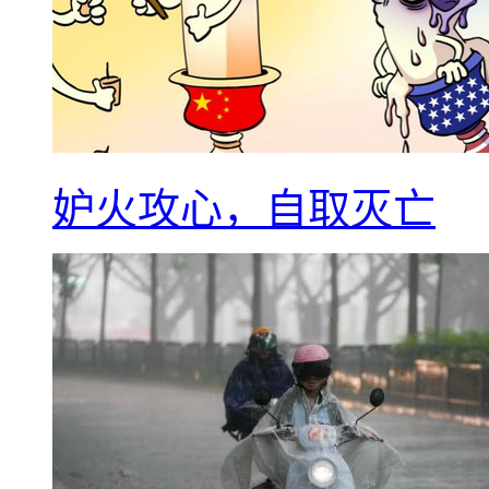
妒火攻心，自取灭亡