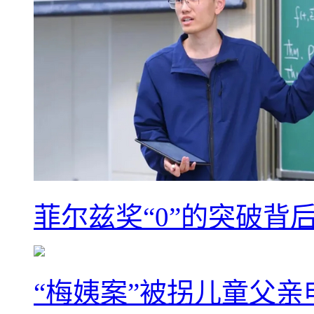
菲尔兹奖“0”的突破背
“梅姨案”被拐儿童父