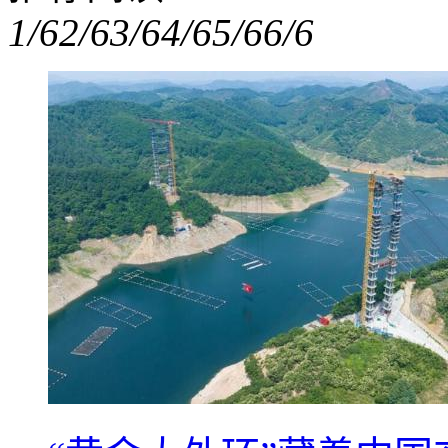
1/6
2/6
3/6
4/6
5/6
6/6