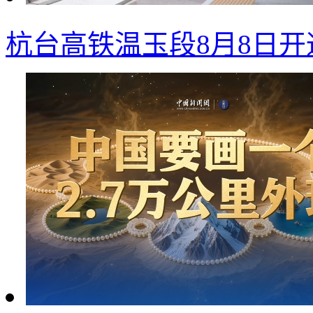
杭台高铁温玉段8月8日开