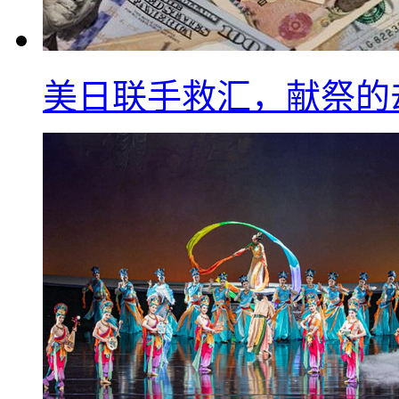
美日联手救汇，献祭的