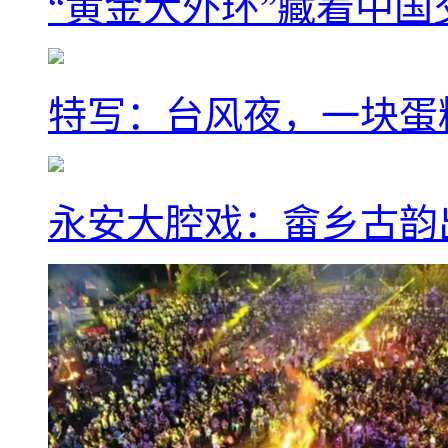
“黄金大外环”藏着中
特写：台风夜，一块蛋
永安大腔戏：畲乡古韵