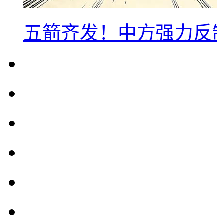
五箭齐发！中方强力反