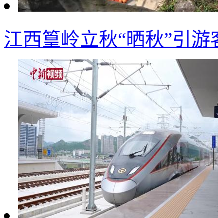
江西篁岭立秋“晒秋”引游