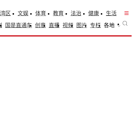
湾区
文娱
体育
教育
法治
健康
生活
刊
国是直通车
创意
直播
视频
图片
专栏
各地