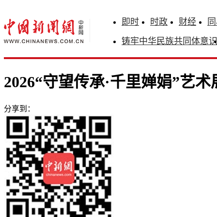
即时
时政
财经
同
铸牢中华民族共同体意
2026“守望传承·千里婵娟”艺
分享到：