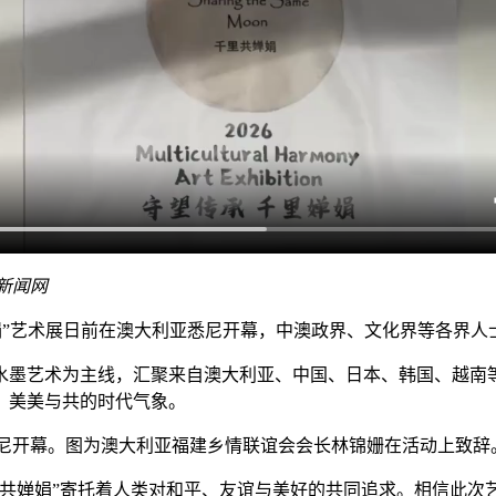
新闻网
千里婵娟”艺术展日前在澳大利亚悉尼开幕，中澳政界、文化界等各界
墨艺术为主线，汇聚来自澳大利亚、中国、日本、韩国、越南等
、美美与共的时代气象。
在悉尼开幕。图为澳大利亚福建乡情联谊会会长林锦姗在活动上致辞
婵娟”寄托着人类对和平、友谊与美好的共同追求。相信此次