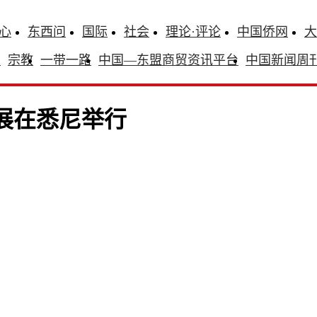
心
东西问
国际
社会
理论·评论
中国侨网
大
识
宗教
一带一路
中国—东盟商贸资讯平台
中国新闻周
术展在悉尼举行