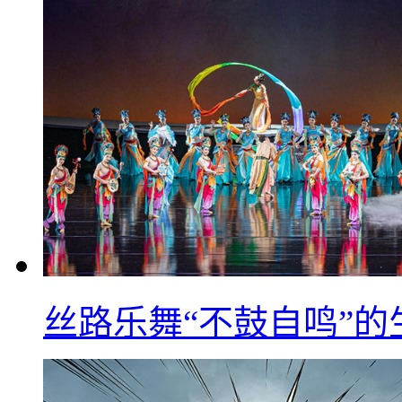
丝路乐舞“不鼓自鸣”