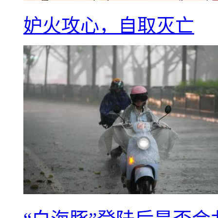
妒火攻心，自取灭亡