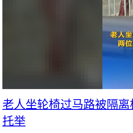
老人坐轮椅过马路被隔离
托举