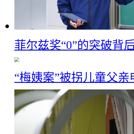
菲尔兹奖“0”的突破背
“梅姨案”被拐儿童父