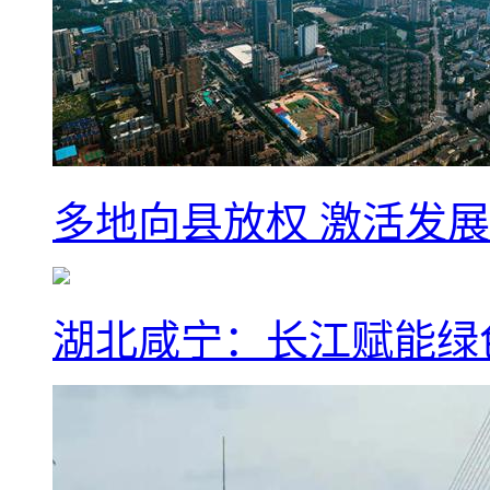
多地向县放权 激活发
湖北咸宁：长江赋能绿