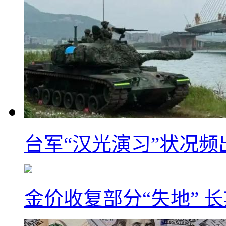
台军“汉光演习”状况频
金价收复部分“失地” 