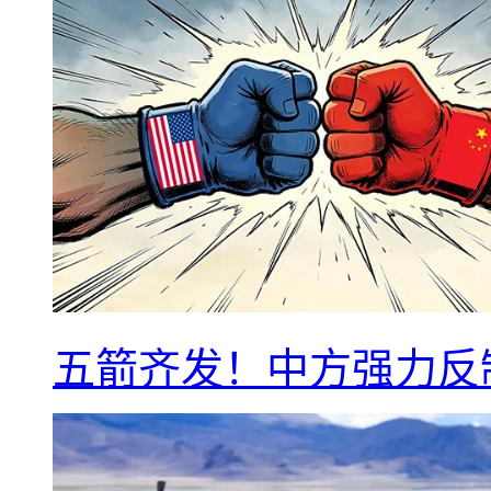
五箭齐发！中方强力反