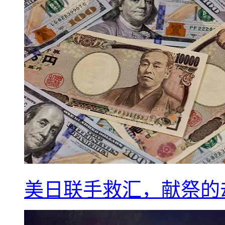
美日联手救汇，献祭的