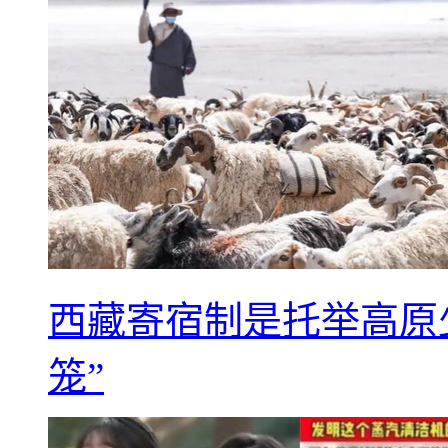
西藏寄宿制是托举高原
笼”