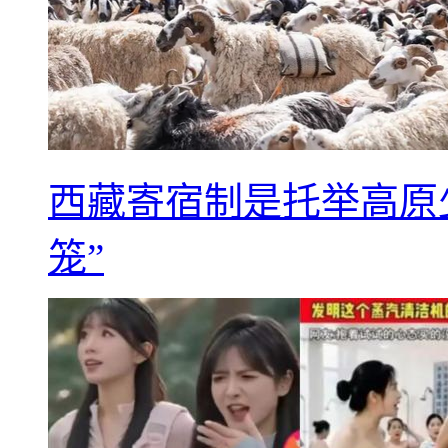
西藏寄宿制是托举高原
笼”