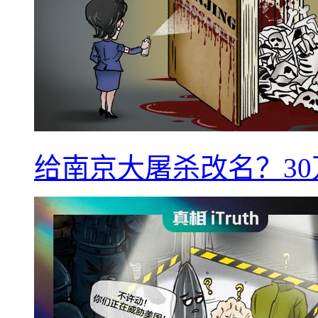
给南京大屠杀改名？3