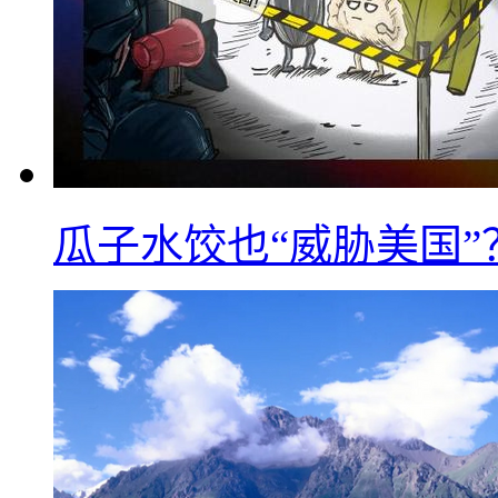
瓜子水饺也“威胁美国”