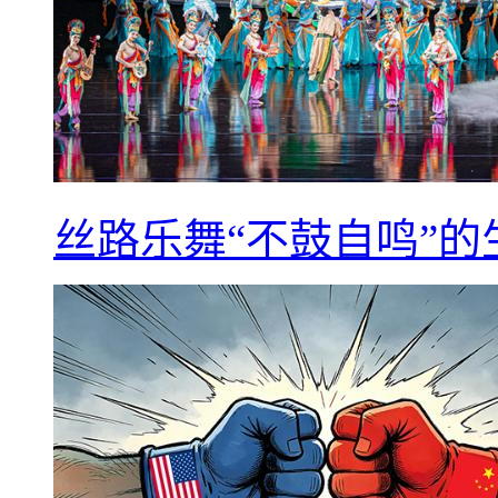
丝路乐舞“不鼓自鸣”