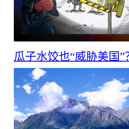
瓜子水饺也“威胁美国”