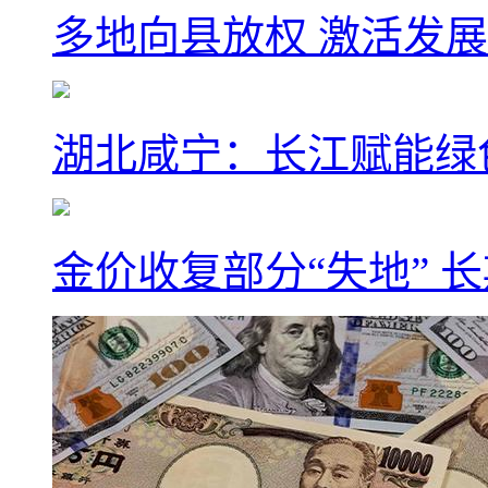
多地向县放权 激活发
湖北咸宁：长江赋能绿
金价收复部分“失地” 