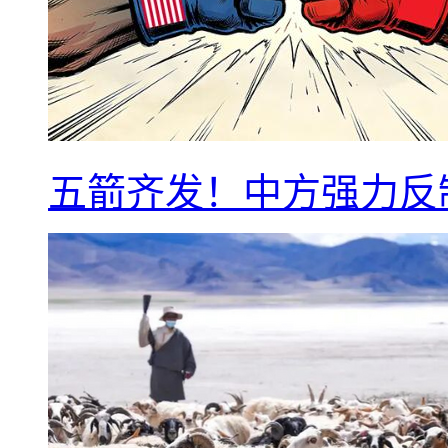
五箭齐发！中方强力反