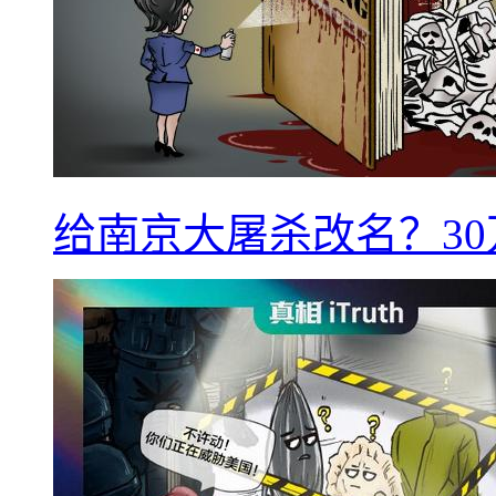
给南京大屠杀改名？3