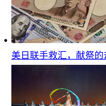
美日联手救汇，献祭的