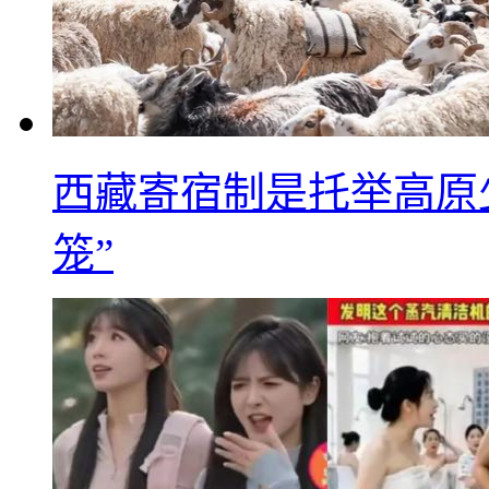
西藏寄宿制是托举高原
笼”