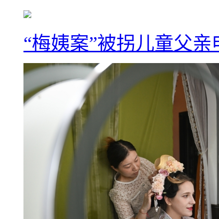
“梅姨案”被拐儿童父