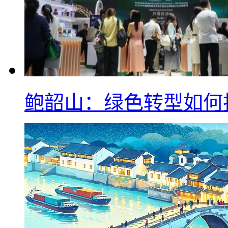
鲍韶山：绿色转型如何