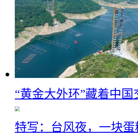
“黄金大外环”藏着中
特写：台风夜，一块蛋