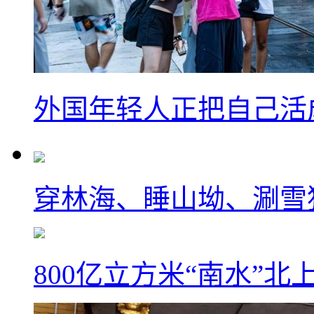
外国年轻人正把自己活成
穿林海、睡山坳、涮雪
800亿立方米“南水”北