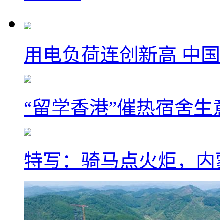
用电负荷连创新高 中国
“留学香港”催热宿舍生
特写：骑马点火炬，内