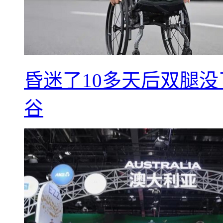
昏迷了10多天后双腿没
谷