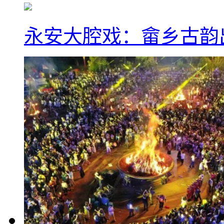
永安大腔戏：畲乡古韵