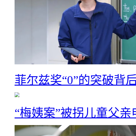
菲尔兹奖“0”的突破背
“梅姨案”被拐儿童父