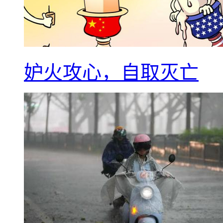
妒火攻心，自取灭亡