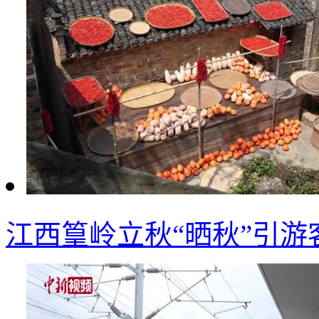
江西篁岭立秋“晒秋”引游