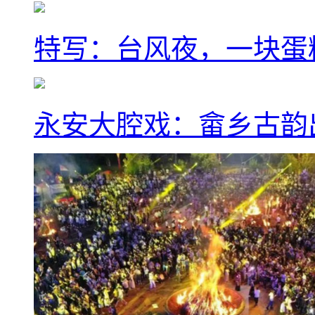
特写：台风夜，一块蛋
永安大腔戏：畲乡古韵