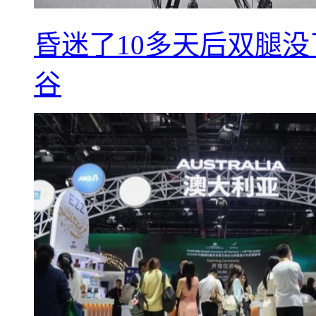
昏迷了10多天后双腿没
谷