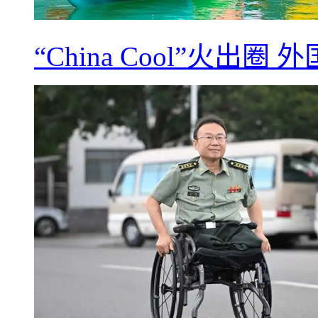
“China Cool”火