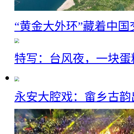
“黄金大外环”藏着中
特写：台风夜，一块蛋
永安大腔戏：畲乡古韵