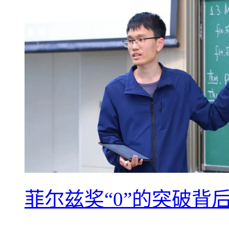
菲尔兹奖“0”的突破背