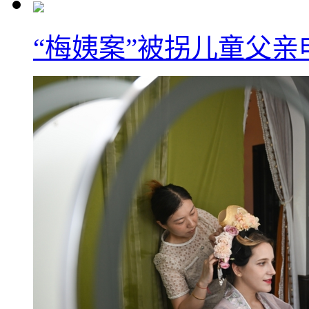
“梅姨案”被拐儿童父