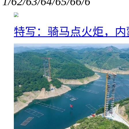
1/6
2/6
3/6
4/6
5/6
6/6
特写：骑马点火炬，内