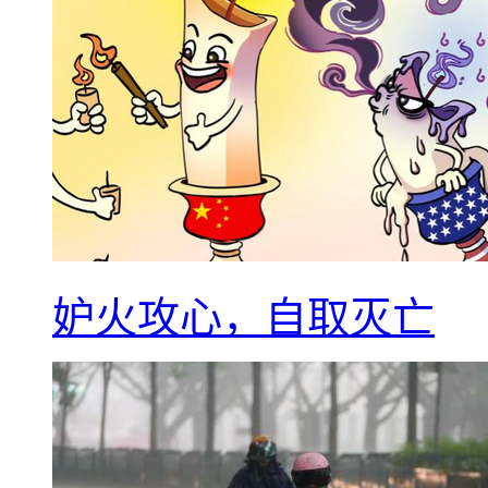
妒火攻心，自取灭亡