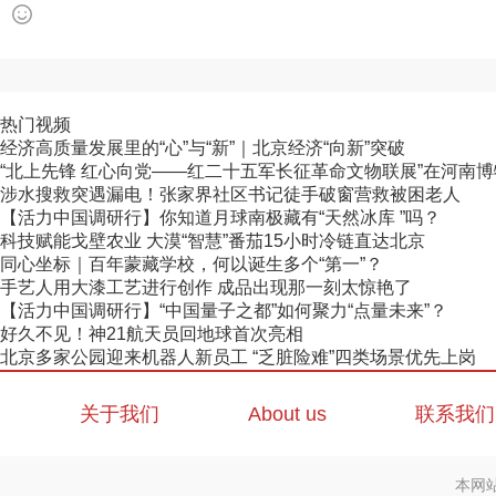
热门视频
经济高质量发展里的“心”与“新”｜北京经济“向新”突破
“北上先锋 红心向党——红二十五军长征革命文物联展”在河南
涉水搜救突遇漏电！张家界社区书记徒手破窗营救被困老人
【活力中国调研行】你知道月球南极藏有“天然冰库 ”吗？
科技赋能戈壁农业 大漠“智慧”番茄15小时冷链直达北京
同心坐标｜百年蒙藏学校，何以诞生多个“第一”？
手艺人用大漆工艺进行创作 成品出现那一刻太惊艳了
【活力中国调研行】“中国量子之都”如何聚力“点量未来”？
好久不见！神21航天员回地球首次亮相
北京多家公园迎来机器人新员工 “乏脏险难”四类场景优先上岗
关于我们
About us
联系我们
本网