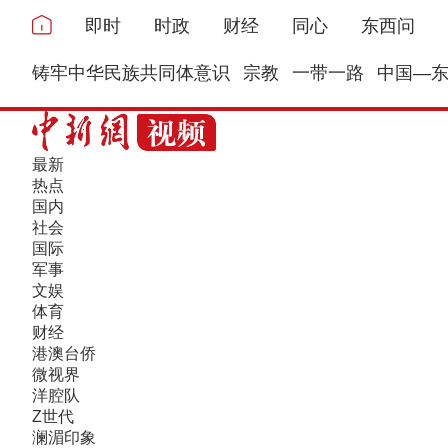
即时
时政
财经
同心
东西问
铸牢中华民族共同体意识
宗教
一带一路
中国—
最新
热点
国内
社会
国际
军事
文娱
体育
财经
港澳台侨
微视界
洋腔队
Z世代
澜湄印象