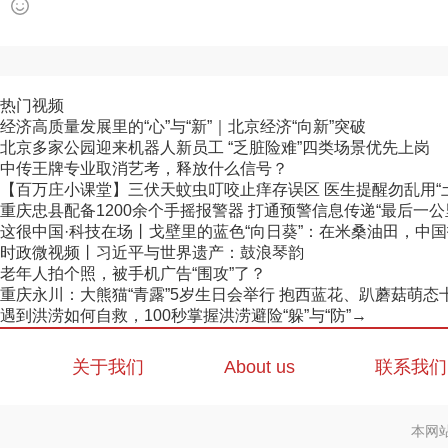
热门视频
经济高质量发展里的“心”与“新”｜北京经济“向新”突破
北京多家公园迎来机器人新员工 “乏脏险难”四类场景优先上岗
中传王牌专业取消艺考，释放什么信号？
【百万庄小课堂】三伏天蚊虫叮咬止痒存误区 医生提醒勿乱用“
重庆忠县配备1200余个手摇报警器 打通预警信息传递“最后一公
这很中国·科技在场丨戈壁里的蓝色“向日葵”：在米桑油田，中国技
时政微视频丨习近平与世界遗产：鼓浪琴韵
老年人拍个照，被手机广告“围攻”了？
重庆永川：大熊猫“青露”5岁生日会举行 抱西蓝花、趴蘑菇萌态
遇到洪涝如何自救，100秒掌握洪涝避险“躲”与“防”→
关于我们
About us
联系我们
本网