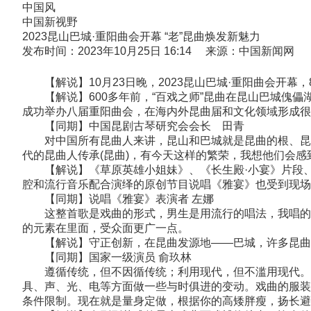
中国风
中国新视野
2023昆山巴城·重阳曲会开幕 “老”昆曲焕发新魅力
发布时间：2023年10月25日 16:14 来源：中国新闻网
【解说】10月23日晚，2023昆山巴城·重阳曲会开幕
【解说】600多年前，“百戏之师”昆曲在昆山巴城傀儡湖
成功举办八届重阳曲会，在海内外昆曲届和文化领域形成很
【同期】中国昆剧古琴研究会会长 田青
对中国所有昆曲人来讲，昆山和巴城就是昆曲的根、昆曲
代的昆曲人传承(昆曲)，有今天这样的繁荣，我想他们会感
【解说】《草原英雄小姐妹》、《长生殿·小宴》片段、
腔和流行音乐配合演绎的原创节目说唱《雅宴》也受到现场
【同期】说唱《雅宴》表演者 左娜
这整首歌是戏曲的形式，男生是用流行的唱法，我唱的这
的元素在里面，受众面更广一点。
【解说】守正创新，在昆曲发源地——巴城，许多昆曲人
【同期】国家一级演员 俞玖林
遵循传统，但不因循传统；利用现代，但不滥用现代。(
具、声、光、电等方面做一些与时俱进的变动。戏曲的服装
条件限制。现在就是量身定做，根据你的高矮胖瘦，扬长避