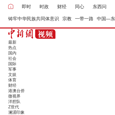
即时
时政
财经
同心
东西问
铸牢中华民族共同体意识
宗教
一带一路
中国—
最新
热点
国内
社会
国际
军事
文娱
体育
财经
港澳台侨
微视界
洋腔队
Z世代
澜湄印象