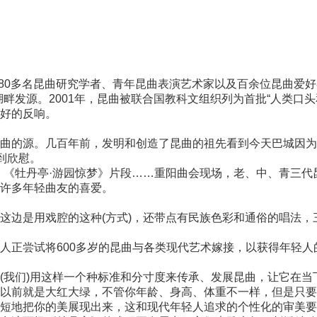
，80多名昆曲研究学者、青年昆曲表演艺术家以及百余位昆曲爱
畔发源。2001年，昆曲被联合国教科文组织列为首批“人类口头
好的反响。
的源。几百年前，发明和创造了昆曲的祖先看到今天巴城因为
到欣慰。
《牡丹亭·游园惊梦》片段……重阳曲会现场，老、中、青三代
许多年轻曲友的喜爱。
边是用戏腔的这种(方式)，还带点有民族色彩和通俗的唱法，
正尝试将600多岁的昆曲与各类现代艺术嫁接，以获得年轻人
我们)用这样一个种标准和分寸度来传承、发展昆曲，让它在当
以前就是大红大绿，不管你年龄、身高、体重不一样，但是只要
短地把你的美展现出来，这和现代年轻人追求的个性化的审美要