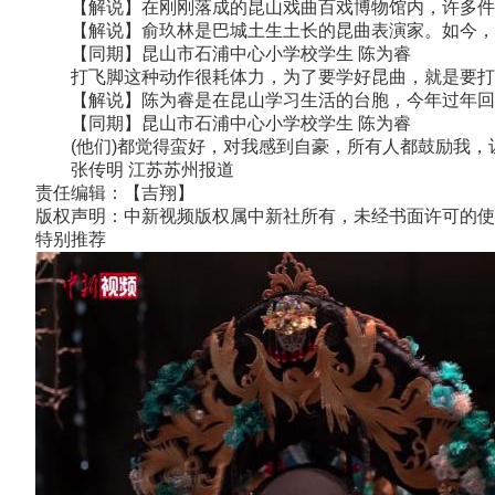
【解说】在刚刚落成的昆山戏曲百戏博物馆内，许多件参
【解说】俞玖林是巴城土生土长的昆曲表演家。如今，许
【同期】昆山市石浦中心小学校学生 陈为睿
打飞脚这种动作很耗体力，为了要学好昆曲，就是要打越
【解说】陈为睿是在昆山学习生活的台胞，今年过年回台
【同期】昆山市石浦中心小学校学生 陈为睿
(他们)都觉得蛮好，对我感到自豪，所有人都鼓励我，
张传明 江苏苏州报道
责任编辑：【吉翔】
版权声明：中新视频版权属中新社所有，未经书面许可的使
特别推荐