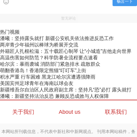
畅言一下
暂无评论
热门视频
潘曦：坚持露头就打 新疆公安机关依法推进反恐工作
两岸青少年福州以棒球为桥展开交流
外籍匠人扎根松滋：五十载匠心制琴 让“小城造”吉他走向世界
高温伤害如何防范？科学防暑全流程要点速看
哈尔滨：暴雨袭城 消防部门紧急排水 疏散群众
萌翻香港岛！香港限定熊猫“叮叮车”上街
积水严重 行车困难 黑龙江哈尔滨遭遇强降雨
美国宾州足球青年在海南以球会友
新疆维吾尔自治区人民政府副主席：坚持凡“恐”必打 露头就打
潘曦：新疆坚持法治反恐 兼顾反恐成效与人权保障
关于我们
About us
联系我们
本网站所刊载信息，不代表中新社和中新网观点。 刊用本网站稿件，务