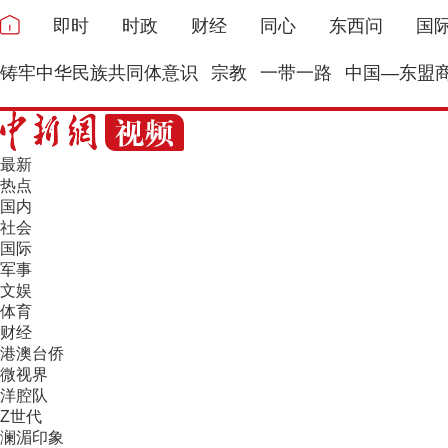
即时
时政
财经
同心
东西问
国
铸牢中华民族共同体意识
宗教
一带一路
中国—东盟
最新
热点
国内
社会
国际
军事
文娱
体育
财经
港澳台侨
微视界
洋腔队
Z世代
澜湄印象