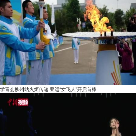
学青会柳州站火炬传递 亚运“女飞人”开启首棒