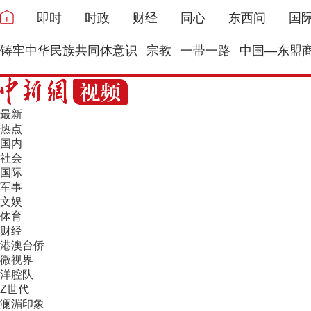
即时
时政
财经
同心
东西问
国
铸牢中华民族共同体意识
宗教
一带一路
中国—东盟
最新
热点
国内
社会
国际
军事
文娱
体育
财经
港澳台侨
微视界
洋腔队
Z世代
澜湄印象