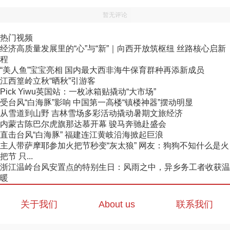
暂无评论
热门视频
经济高质量发展里的“心”与“新”｜向西开放筑枢纽 丝路核心启新
程
“美人鱼”宝宝亮相 国内最大西非海牛保育群种再添新成员
江西篁岭立秋“晒秋”引游客
Pick Yiwu英国站：一枚冰箱贴撬动“大市场”
受台风“白海豚”影响 中国第一高楼“镇楼神器”摆动明显
从雪道到山野 吉林雪场多彩活动撬动暑期文旅经济
内蒙古陈巴尔虎旗那达慕开幕 骏马奔驰赴盛会
直击台风“白海豚” 福建连江黄岐沿海掀起巨浪
主人带萨摩耶参加火把节秒变“灰太狼” 网友：狗狗不知什么是火
把节 只...
浙江温岭台风安置点的特别生日：风雨之中，异乡务工者收获温
暖
关于我们
About us
联系我们