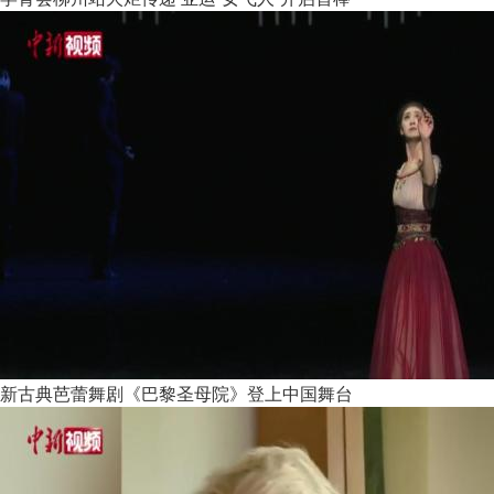
新古典芭蕾舞剧《巴黎圣母院》登上中国舞台