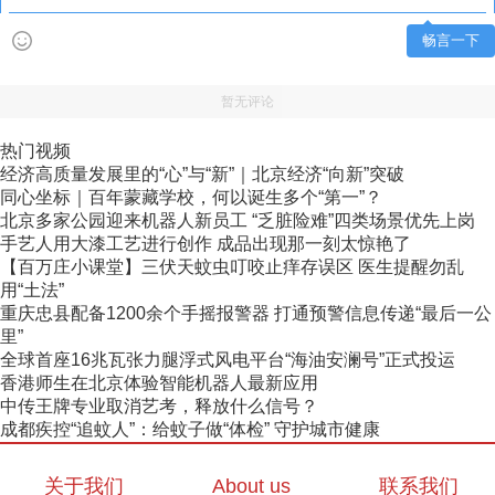
畅言一下
暂无评论
热门视频
经济高质量发展里的“心”与“新”｜北京经济“向新”突破
同心坐标｜百年蒙藏学校，何以诞生多个“第一”？
北京多家公园迎来机器人新员工 “乏脏险难”四类场景优先上岗
手艺人用大漆工艺进行创作 成品出现那一刻太惊艳了
【百万庄小课堂】三伏天蚊虫叮咬止痒存误区 医生提醒勿乱
用“土法”
重庆忠县配备1200余个手摇报警器 打通预警信息传递“最后一公
里”
全球首座16兆瓦张力腿浮式风电平台“海油安澜号”正式投运
香港师生在北京体验智能机器人最新应用
中传王牌专业取消艺考，释放什么信号？
成都疾控“追蚊人”：给蚊子做“体检” 守护城市健康
关于我们
About us
联系我们