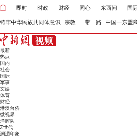
即时
时政
财经
同心
东西问
国
铸牢中华民族共同体意识
宗教
一带一路
中国—东盟
最新
热点
国内
社会
国际
军事
文娱
体育
财经
港澳台侨
微视界
洋腔队
Z世代
澜湄印象