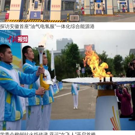
探访安徽首座“油气电氢服”一体化综合能源港
学青会柳州站火炬传递 亚运“女飞人”开启首棒