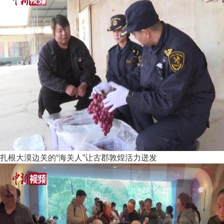
扎根大漠边关的“海关人”让古郡敦煌活力迸发