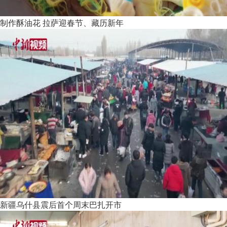
制作酥油花 拉萨迎春节、藏历新年
新疆乌什县震后首个周末巴扎开市