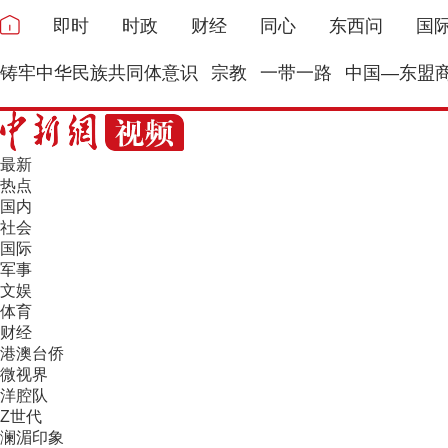
即时
时政
财经
同心
东西问
国
铸牢中华民族共同体意识
宗教
一带一路
中国—东盟
最新
热点
国内
社会
国际
军事
文娱
体育
财经
港澳台侨
微视界
洋腔队
Z世代
澜湄印象