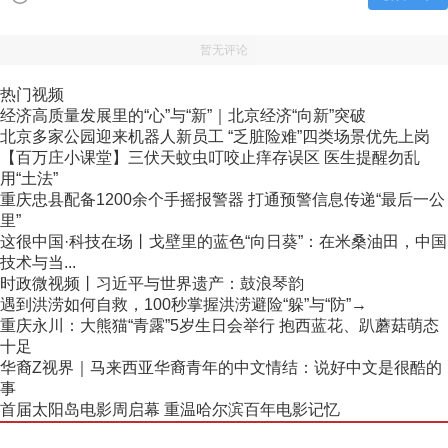
暂无评论
热门视频
经济高质量发展里的“心”与“新”｜北京经济“向新”突破
北京多家公园迎来机器人新员工 “乏脏险难”四类场景优先上岗
【百万庄小课堂】三伏天蚊虫叮咬止痒存误区 医生提醒勿乱
用“土法”
重庆忠县配备1200余个手摇报警器 打通预警信息传递“最后一公
里”
这很中国·科技在场丨戈壁里的蓝色“向日葵”：在米桑油田，中国
技术与当...
时政微视频丨习近平与世界遗产：鼓浪琴韵
遇到洪涝如何自救，100秒掌握洪涝避险“躲”与“防”→
重庆永川：大熊猫“青露”5岁生日会举行 抱西蓝花、趴蘑菇萌态
十足
华裔Z视界｜马来西亚华裔青年的中文情结：说好中文是很酷的
事
首届太阳岛电影周启幕 重温哈尔滨百年电影记忆