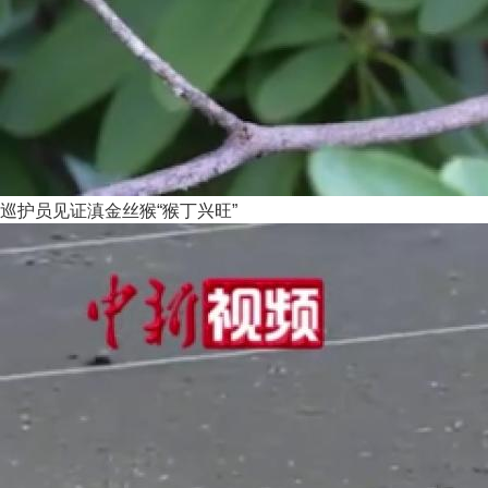
巡护员见证滇金丝猴“猴丁兴旺”