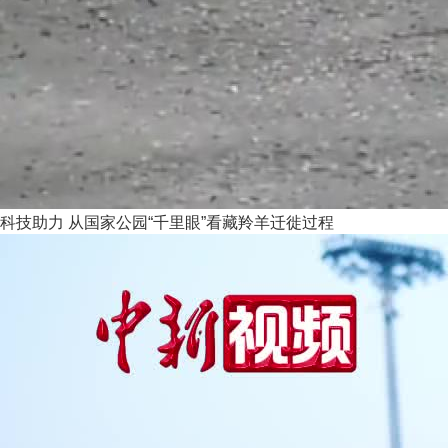
科技助力 从国家公园“千里眼”看藏羚羊迁徙过程