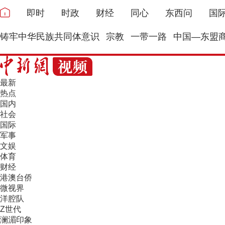
即时
时政
财经
同心
东西问
国
铸牢中华民族共同体意识
宗教
一带一路
中国—东盟
最新
热点
国内
社会
国际
军事
文娱
体育
财经
港澳台侨
微视界
洋腔队
Z世代
澜湄印象