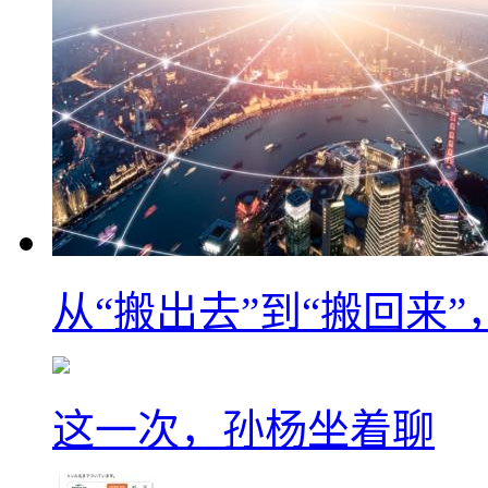
从“搬出去”到“搬回来
这一次，孙杨坐着聊