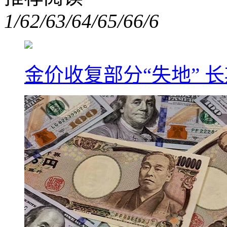
1/6
2/6
3/6
4/6
5/6
6/6
金价收复部分“失地” 