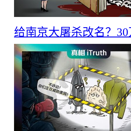
给南京大屠杀改名？3