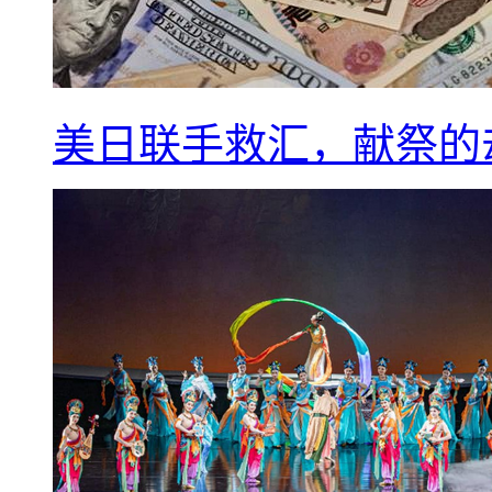
美日联手救汇，献祭的