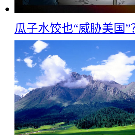
瓜子水饺也“威胁美国”