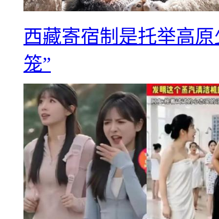
西藏寄宿制是托举高原
笼”