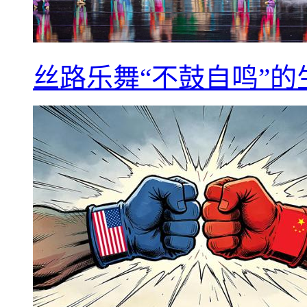
丝路乐舞“不鼓自鸣”