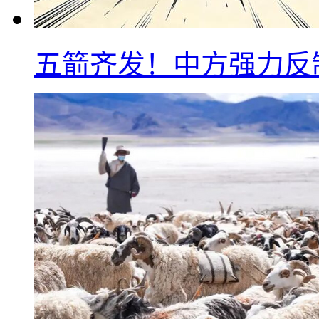
五箭齐发！中方强力反