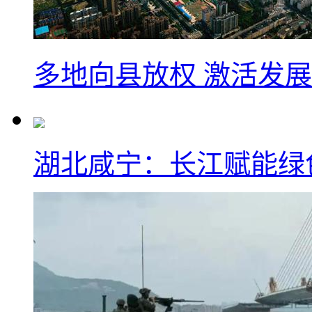
多地向县放权 激活发
湖北咸宁：长江赋能绿