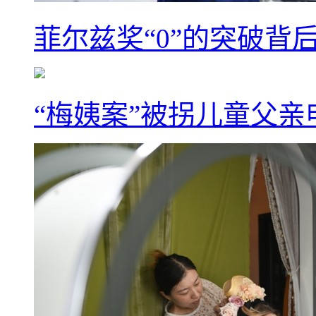
菲尔兹奖“0”的突破背
“梅姨案”被拐儿童父