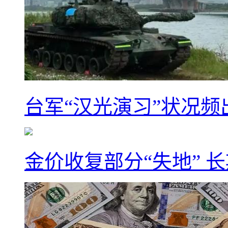
台军“汉光演习”状况频
金价收复部分“失地” 