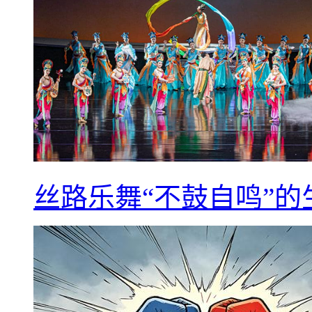
丝路乐舞“不鼓自鸣”