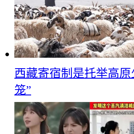
西藏寄宿制是托举高原
笼”