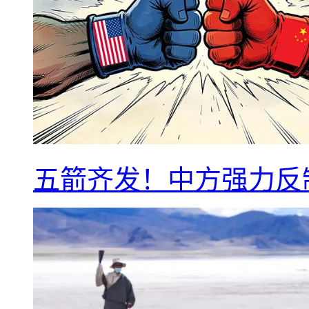
五箭齐发！中方强力反