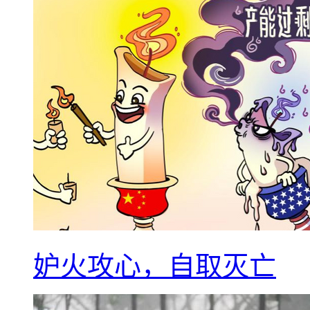
妒火攻心，自取灭亡