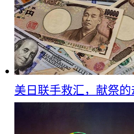
美日联手救汇，献祭的